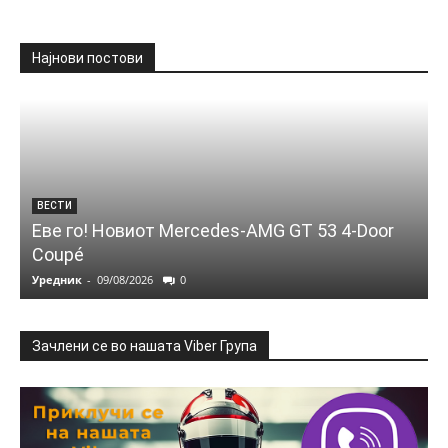
Најнови постови
ВЕСТИ
Еве го! Новиот Mercedes‑AMG GT 53 4‑Door
Coupé
Уредник
-
09/08/2026
0
Зачлени се во нашата Viber Група