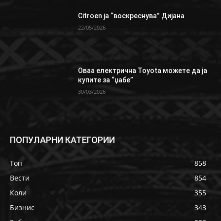
Citroen ја “воскреснува” Дијана
22/05/2026
Oваа електрична Toyota можете да ја
купите за “џабе”
30/03/2026
ПОПУЛАРНИ КАТЕГОРИИ
Топ
858
Вести
854
Коли
355
Бизнис
343