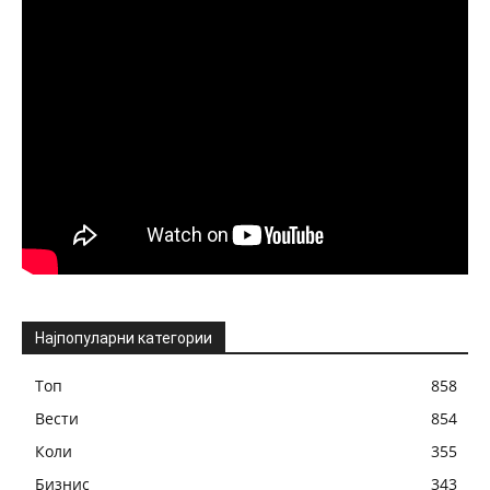
Најпопуларни категории
Топ
858
Вести
854
Коли
355
Бизнис
343