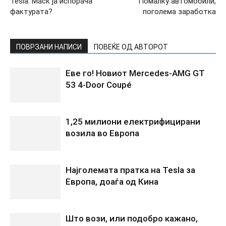
Tesla. Маск ја испорача
Помалку автомобили,
фактурата?
поголема заработка
ПОВРЗАНИ НАПИСИ
ПОВЕЌЕ ОД АВТОРОТ
Еве го! Новиот Mercedes‑AMG GT
53 4‑Door Coupé
1,25 милиони електрифицирани
возила во Европа
Најголемата пратка на Tesla за
Европа, доаѓа од Кина
Што вози, или подобро кажано,