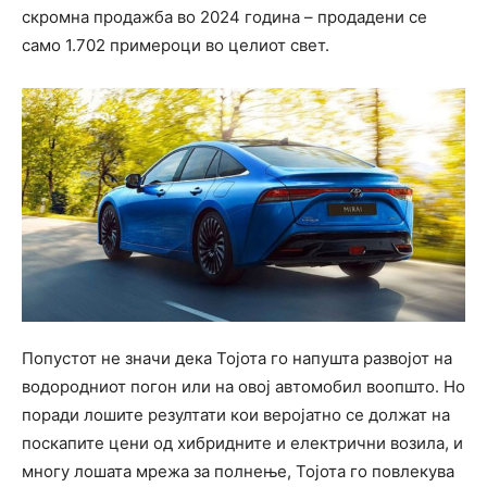
скромна продажба во 2024 година – продадени се
само 1.702 примероци во целиот свет.
Попустот не значи дека Тојота го напушта развојот на
водородниот погон или на овој автомобил воопшто. Но
поради лошите резултати кои веројатно се должат на
поскапите цени од хибридните и електрични возила, и
многу лошата мрежа за полнење, Тојота го повлекува