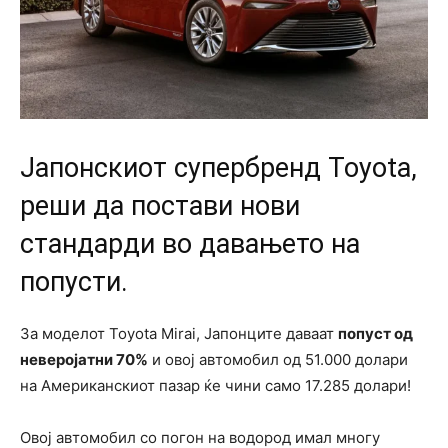
Jaпонскиот супербренд Toyota,
реши да постави нови
стандарди во давањето на
попусти.
За моделот Toyota Mirai, Јапонците даваат
попуст од
неверојатни 70%
и овој автомобил од 51.000 долари
на Американскиот пазар ќе чини само 17.285 долари!
Овој автомобил со погон на водород имал многу