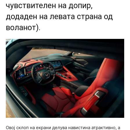
чувствителен на допир,
додаден на левата страна од
воланот).
Овој склоп на екрани делува навистина атрактивно, а