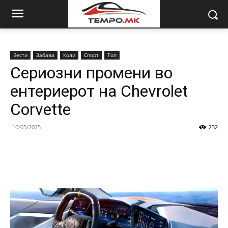
Вести
Забава
Коли
Спорт
Топ
Сериозни промени во
ентериерот на Chevrolet
Corvette
10/05/2025
232