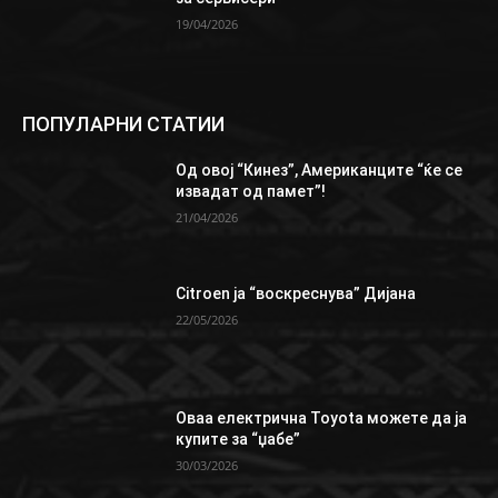
19/04/2026
ПОПУЛАРНИ СТАТИИ
Од овој “Кинез”, Aмериканците “ќе се
извадат од памет”!
21/04/2026
Citroen ја “воскреснува” Дијана
22/05/2026
Oваа електрична Toyota можете да ја
купите за “џабе”
30/03/2026