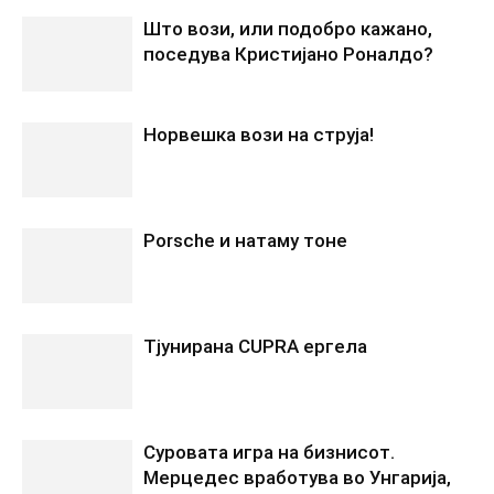
Што вози, или подобро кажано,
поседува Кристијано Роналдо?
Норвешка вози на струја!
Porsche и натаму тоне
Tјунирана CUPRA ергела
Суровата игра на бизнисот.
Мерцедес вработува во Унгарија,