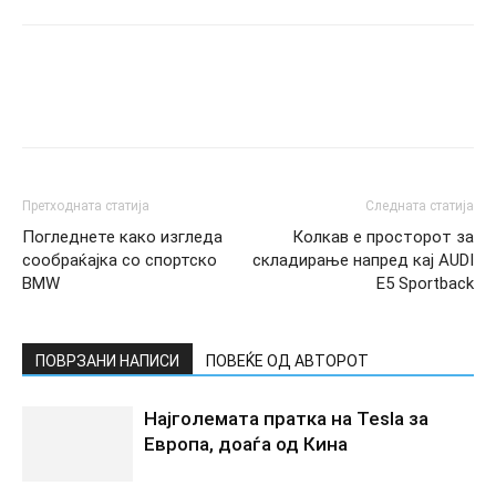
Претходната статија
Следната статија
Погледнете како изгледа
Колкав е просторот за
сообраќајка со спортско
складирање напред кај AUDI
BMW
E5 Sportback
ПОВРЗАНИ НАПИСИ
ПОВЕЌЕ ОД АВТОРОТ
Најголемата пратка на Tesla за
Европа, доаѓа од Кина