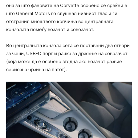
она за што фановите на Corvette особено се среќни е
што General Motors го слушнал нивниот глас и ги
отстранил мноштвото копчиња во централната
конзолата помеѓу возачот и совозачот.
Во централната конзола сега се поставени два отвори
за чаши, USB-C порт и рачка за држење на совозачот
(која може да е особено згодна ако возачот развие
сериозна брзина на патот).