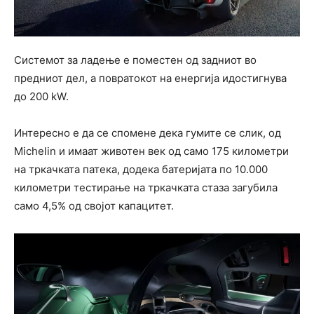
Системот за ладење е поместен од задниот во
предниот дел, а повратокот на енергија идостигнува
до 200 kW.
Интересно е да се спомене дека гумите се слик, од
Michelin и имаат животен век од само 175 километри
на тркачката патека, додека батеријата по 10.000
километри тестирање на тркачката стаза загубила
само 4,5% од својот капацитет.