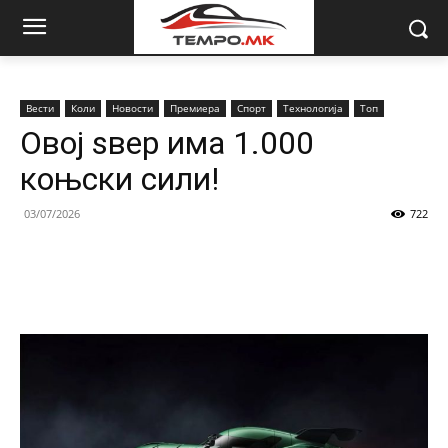
Вести
Коли
Новости
Премиера
Спорт
Технологија
Топ
Oвој ѕвер има 1.000
коњски сили!
03/07/2026
722