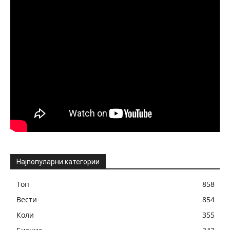
Најпопуларни категории
Топ
858
Вести
854
Коли
355