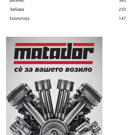
Бизнис
343
Забава
233
Екологија
147