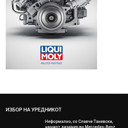
ИЗБОР НА УРЕДНИКОТ
Неформално, со Славче Таневски,
нашиот дизајнер во Mercedes-Benz