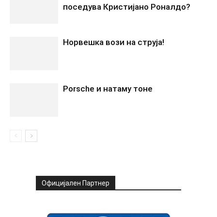
поседува Кристијано Роналдо?
Норвешка вози на струја!
Porsche и натаму тоне
Официјален Партнер