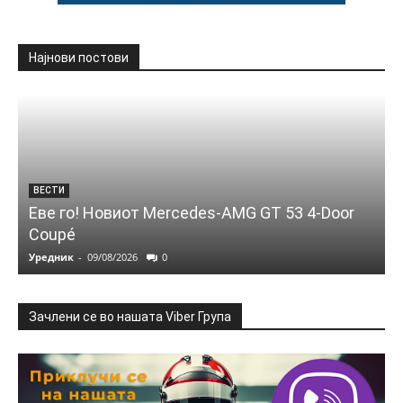
Најнови постови
ВЕСТИ
Еве го! Новиот Mercedes‑AMG GT 53 4‑Door
Coupé
Уредник
-
09/08/2026
0
Зачлени се во нашата Viber Група