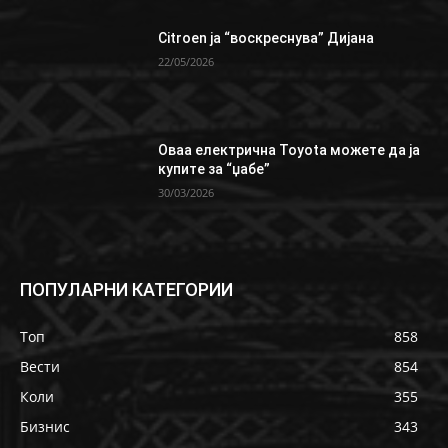
Citroen ја “воскреснува” Дијана
22/05/2026
Oваа електрична Toyota можете да ја
купите за “џабе”
30/03/2026
ПОПУЛАРНИ КАТЕГОРИИ
Топ
858
Вести
854
Коли
355
Бизнис
343