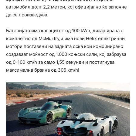
автомобил долг 2,2 метри, кој официјално ќе започне
да се произведува.
Батеријата има капацитет од 100 kWh, дизајнирана е
комплетно од McMurtry,и има нови Helix електрични
мотори поставени на задната оска кои комбинирано
создаваат моќност од 1.000 коњски сили, кој забрзува
од 0-100 km/h за само 1,55 секунди и постигнува
максимална брзина од 306 km/h!