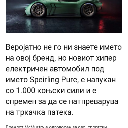
Веројатно не го ни знаете името
на овој бренд, но новиот хипер
електричен автомобил под
името Speirling Pure, е напукан
со 1.000 коњски сили и е
спремен за да се натпреварува
на тркачка патека.
Брендот McMurtry е одговорен за овој спортски