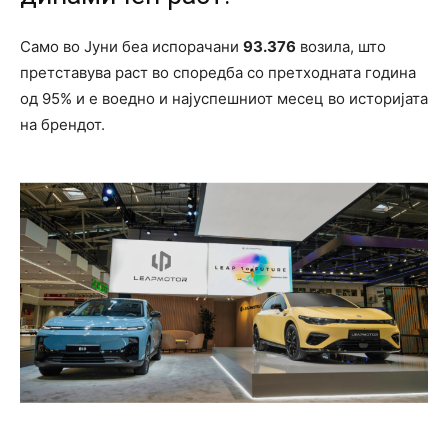
Само во Јуни беа испорачани
93.376
возила, што
претставува раст во споредба со претходната година
од 95% и е воедно и најуспешниот месец во историјата
нa брендот.