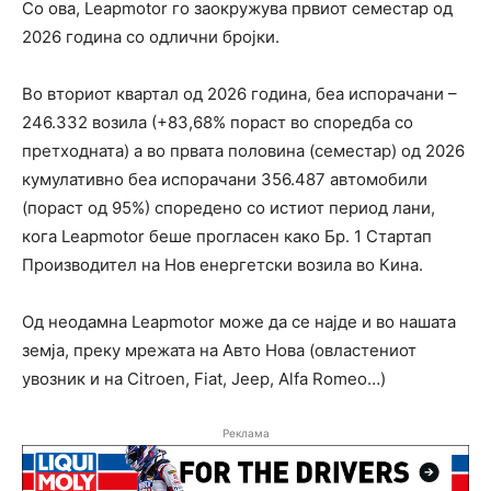
Со ова, Leapmotor го заокружува првиот семестар од
2026 година со одлични бројки.
Во вториот квартал од 2026 година, беа испорачани –
246.332 возила (+83,68% пораст во споредба со
претходната) а во првата половина (семестар) од 2026
кумулативно беа испорачани 356.487 автомобили
(пораст од 95%) споредено со истиот период лани,
кога Leapmotor беше прогласен како Бр. 1 Стартап
Производител на Нов енергетски возила во Кина.
Од неодамна Leapmotor може да се најде и во нашата
земја, преку мрежата на Авто Нова (овластениот
увозник и на Citroen, Fiat, Jeep, Alfa Romeo…)
Реклама