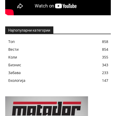
Најпопуларни категории
Топ
858
Вести
854
Коли
355
Бизнис
343
Забава
233
Екологија
147