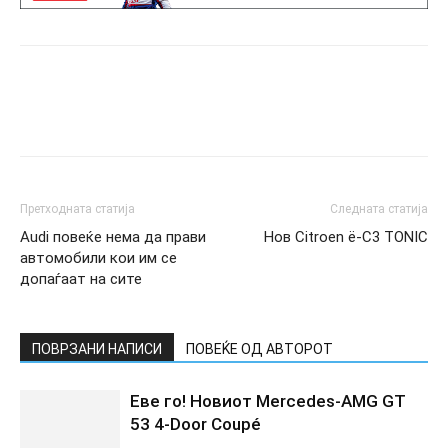
Претходната статија
Следната статија
Audi повеќе нема да прави
Нов Citroen ë-C3 TONIC
автомобили кои им се
допаѓаат на сите
ПОВРЗАНИ НАПИСИ
ПОВЕЌЕ ОД АВТОРОТ
Еве го! Новиот Mercedes‑AMG GT
53 4‑Door Coupé