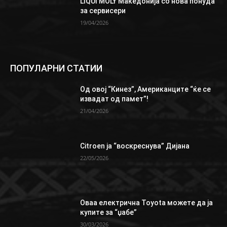
LIQUI MOLY Македонија со нова понуда
за сервисери
19/04/2026
ПОПУЛАРНИ СТАТИИ
Од овој “Кинез”, Aмериканците “ќе се
извадат од памет”!
21/04/2026
Citroen ја “воскреснува” Дијана
22/05/2026
Oваа електрична Toyota можете да ја
купите за “џабе”
30/03/2026