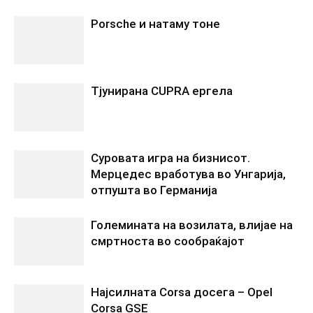
Porsche и натаму тоне
Tјунирана CUPRA ергела
Суровата игра на бизнисот.
Мерцедес вработува во Унгарија,
отпушта во Германија
Големината на возилата, влијае на
смртноста во сообраќајот
Најсилната Corsa досега – Opel
Corsa GSE