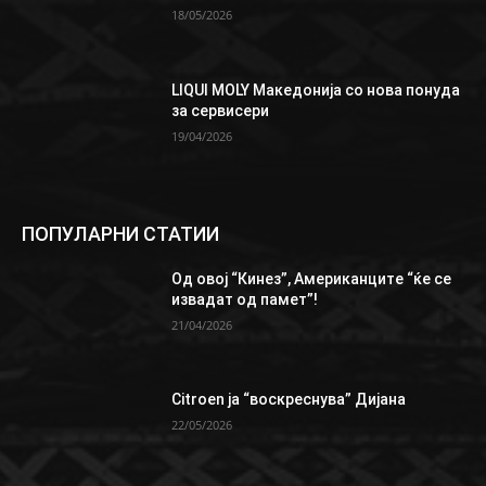
18/05/2026
LIQUI MOLY Македонија со нова понуда
за сервисери
19/04/2026
ПОПУЛАРНИ СТАТИИ
Од овој “Кинез”, Aмериканците “ќе се
извадат од памет”!
21/04/2026
Citroen ја “воскреснува” Дијана
22/05/2026