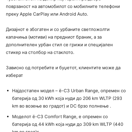
поврзаност на автомобилот со мобилните телефони
преку Apple CarPlay или Android Auto.
Дизајнот е збогатен и со урбаните светложолти
капачиња (мотиви) на предниот браник, а за
дополнителен урбан стил се грижи и специјален
стикер на столбор на стаклото.
Зависно од потребите и буџетот, клиентите може да
изберат
Најдостапен модел – ë-C3 Urban Range, опремен со
батерија од 30 kWh која нуди до 206 km WLTP (293
km во возење во градот) и DC брзо полнење .
Моделот ë-C3 Comfort Range, е опремен со
батерија од 44 kWh која нуди до 309 km WLTP (440
km во град)s.