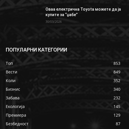
Oваа електрична Toyota можете да ја
купите за “џабе”
30/03/2026
ПОПУЛАРНИ КАТЕГОРИИ
Топ
853
Вести
849
Коли
352
Бизнис
340
Забава
232
Екологија
145
Премиера
129
Безбедност
87