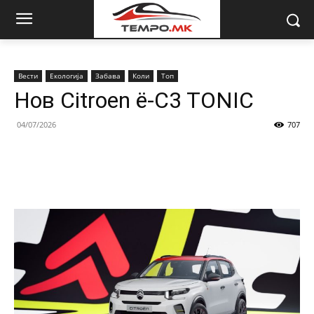
Вести
Екологија
Забава
Коли
Топ
Нов Citroen ë-C3 TONIC
04/07/2026
707