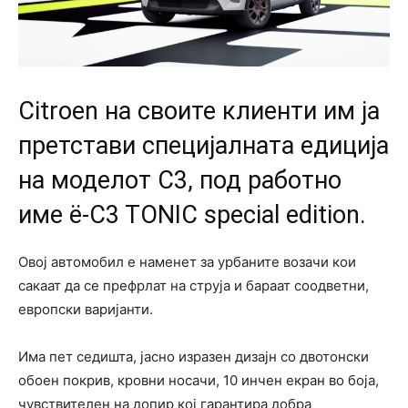
Citroen на своите клиенти им ја
претстави специјалната едиција
на моделот C3, под работно
име ë-C3 TONIC special edition.
Овој автомобил е наменет за урбаните возачи кои
сакаат да се префрлат на струја и бараат соодветни,
европски варијанти.
Има пет седишта, јасно изразен дизајн со двотонски
обоен покрив, кровни носачи, 10 инчен екран во боја,
чувствителен на допир кој гарантира добра