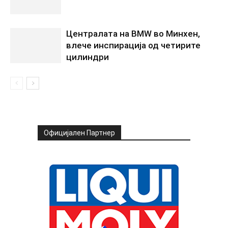
Централата на BMW во Минхен,
влече инспирација од четирите
цилиндри
Официјален Партнер