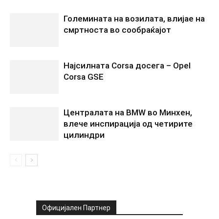
Големината на возилата, влијае на
смртноста во сообраќајот
Најсилната Corsa досега – Opel
Corsa GSE
Централата на BMW во Минхен,
влече инспирација од четирите
цилиндри
Официјален Партнер