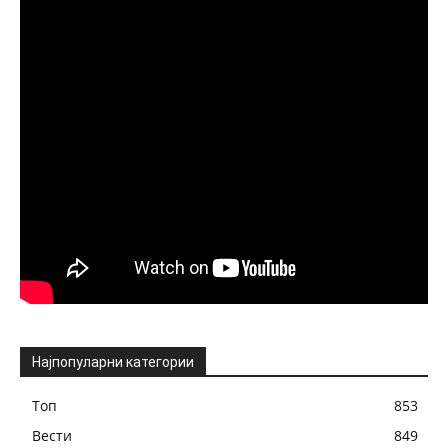
Најпопуларни категории
Топ
853
Вести
849