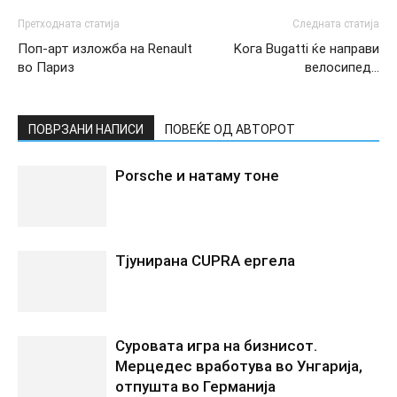
Претходната статија
Следната статија
Поп-арт изложба на Renault
Koга Bugatti ќе направи
во Париз
велосипед…
ПОВРЗАНИ НАПИСИ
ПОВЕЌЕ ОД АВТОРОТ
Porsche и натаму тоне
Tјунирана CUPRA ергела
Суровата игра на бизнисот.
Мерцедес вработува во Унгарија,
отпушта во Германија