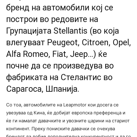
бренд на автомобили кој се
построи во редовите на
Групацијата Stellantis (во која
влегуваат Peugeot, Citroen, Opel,
Alfa Romeo, Fiat, Jeep…) ќе
почне да се произведува во
фабриката на Стелантис во
Сарагоса, Шпанија.
Со тоа, автомобилите на Leapmotor кои досега се
увезуваа од Кина, ќе добијат европска преференца и
ќе ги намалат давачките и увозните царини на стариот
континент. Преку пониските давачки се очекува
брендот да добие дополнителна конкурентност и да го