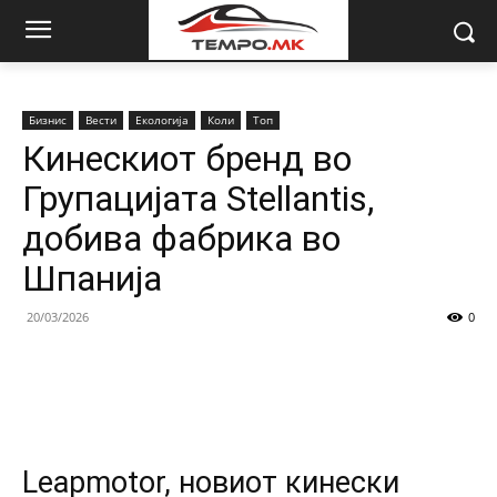
Бизнис
Вести
Екологија
Коли
Топ
Кинескиот бренд во
Групацијата Stellantis,
добива фабрика во
Шпанија
20/03/2026
0
Leapmotor, новиот кинески