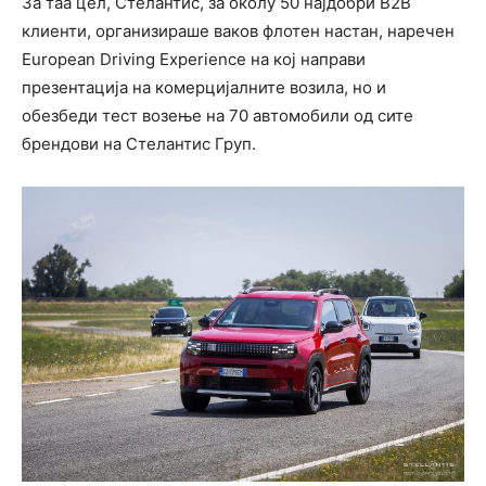
За таа цел, Стелантис, за околу 50 најдобри B2B
клиенти, организираше ваков флотен настан, наречен
European Driving Experience на кој направи
презентација на комерцијалните возила, но и
обезбеди тест возење на 70 автомобили од сите
брендови на Стелантис Груп.