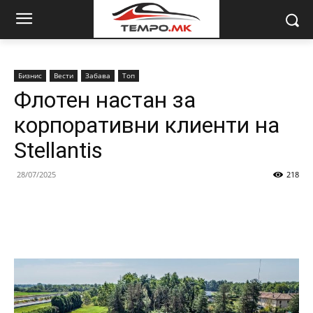
Бизнис
Вести
Забава
Топ
Флотен настан за
корпоративни клиенти на
Stellantis
28/07/2025
218