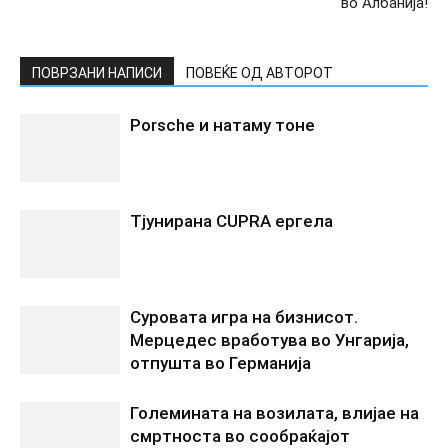
во Албанија!
ПОВРЗАНИ НАПИСИ
ПОВЕЌЕ ОД АВТОРОТ
Porsche и натаму тоне
Tјунирана CUPRA ергела
Суровата игра на бизнисот.
Мерцедес вработува во Унгарија,
отпушта во Германија
Големината на возилата, влијае на
смртноста во сообраќајот