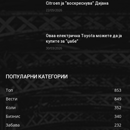
Citroen ја “воскреснува” Дијана
22/05/2026
Oваа електрична Toyota можете да ја
купите за “џабе”
30/03/2026
ПОПУЛАРНИ КАТЕГОРИИ
Топ
853
Вести
849
Коли
352
Бизнис
340
Забава
232