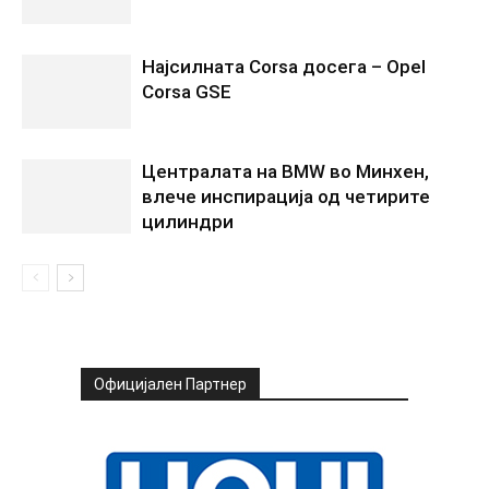
Најсилната Corsa досега – Opel
Corsa GSE
Централата на BMW во Минхен,
влече инспирација од четирите
цилиндри
Официјален Партнер