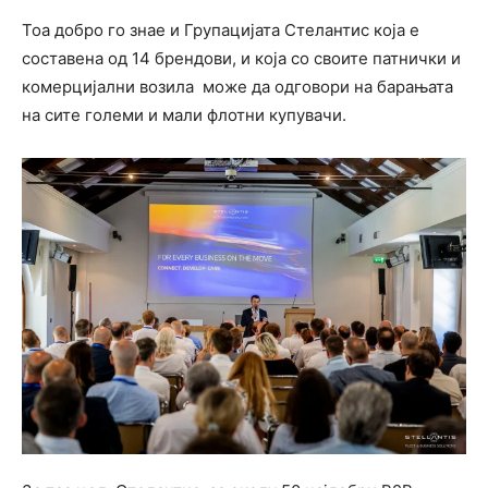
Тоа добро го знае и Групацијата Стелантис која е
составена од 14 брендови, и која со своите патнички и
комерцијални возила може да одговори на барањата
на сите големи и мали флотни купувачи.