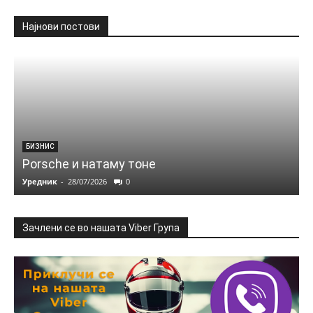
Најнови постови
БИЗНИС
Porsche и натаму тоне
Уредник
-
28/07/2026
0
Зачлени се во нашата Viber Група