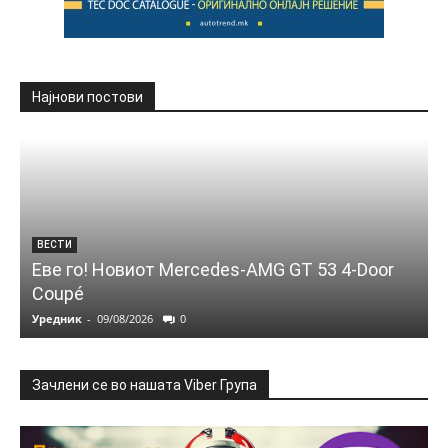
Најнови постови
ВЕСТИ
Еве го! Новиот Mercedes‑AMG GT 53 4‑Door
Coupé
Уредник
-
09/08/2026
0
Зачлени се во нашата Viber Група