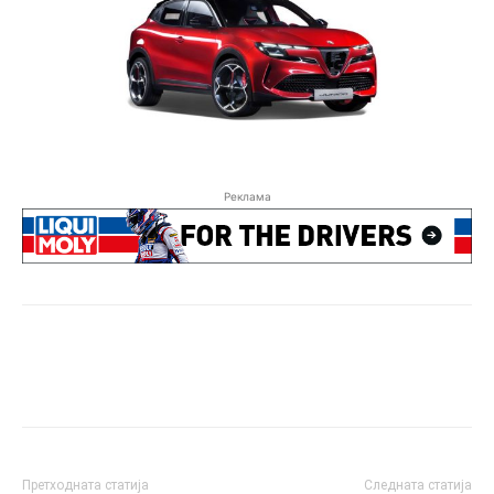
Реклама
Претходната статија
Следната статија