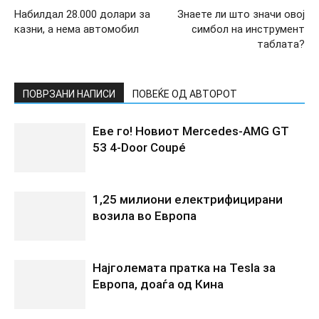
Набилдал 28.000 долари за
Знаете ли што значи овој
казни, а нема автомобил
симбол на инструмент
таблата?
ПОВРЗАНИ НАПИСИ
ПОВЕЌЕ ОД АВТОРОТ
Еве го! Новиот Mercedes‑AMG GT
53 4‑Door Coupé
1,25 милиони електрифицирани
возила во Европа
Најголемата пратка на Tesla за
Европа, доаѓа од Кина