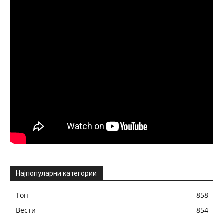
Најпопуларни категории
Топ
858
Вести
854