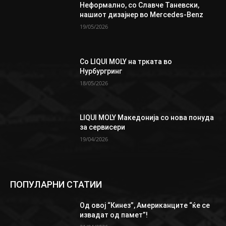
Неформално, со Славче Таневски,
нашиот дизајнер во Mercedes-Benz
19/05/2026
Со LIQUI MOLY на трката во
Нурбургринг
18/05/2026
LIQUI MOLY Македонија со нова понуда
за сервисери
19/04/2026
ПОПУЛАРНИ СТАТИИ
Од овој “Кинез”, Aмериканците “ќе се
извадат од памет”!