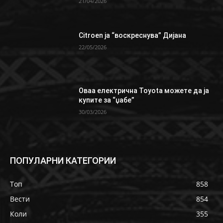
21/04/2026
Citroen ја “воскреснува” Дијана
22/05/2026
Oваа електрична Toyota можете да ја
купите за “џабе”
30/03/2026
ПОПУЛАРНИ КАТЕГОРИИ
Топ
858
Вести
854
Коли
355