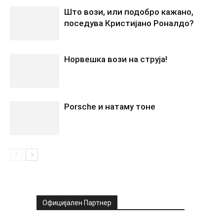
Што вози, или подобро кажано,
поседува Кристијано Роналдо?
Норвешка вози на струја!
Porsche и натаму тоне
Официјален Партнер