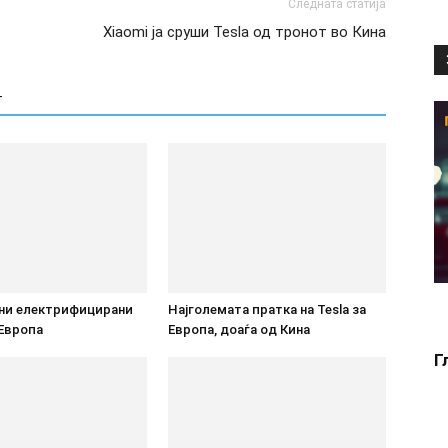
Следната статија
Xiaomi ја сруши Tesla од тронот во Кина
Т
они електрифицирани
Најголемата пратка на Tesla за
 Европа
Европа, доаѓа од Кина
Г