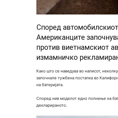
Според автомобилскиот
Американците започнува
против виетнамскиот ав
измамничко рекламирањ
Како што се наведува во написот, некол
започнале тужбена постапка во Калифорн
на батеријата.
Според нив моделот едно полнење на бате
декларираното.