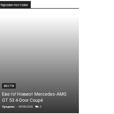
Најнови постови
ВЕСТИ
Еве го! Новиот Mercedes‑AMG
GT 53 4‑Door Coupé
Уредник
-
09/08/2026
0