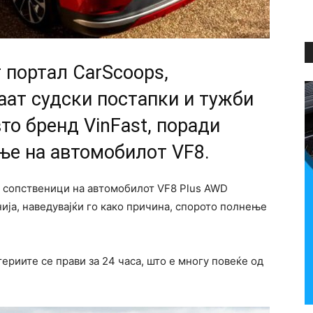
 портал CarScoops,
ат судски постапки и тужби
то бренд VinFast, поради
е на автомобилот VF8.
ку сопственици на автомобилот VF8 Plus AWD
ија, наведувајќи го како причина, спорото полнење
риите се прави за 24 часа, што е многу повеќе од