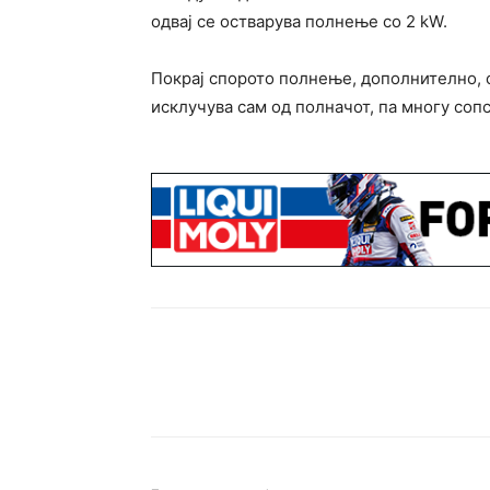
одвај се остварува полнење со 2 kW.
Покрај спорото полнење, дополнително, с
исклучува сам од полначот, па многу сопс