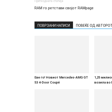
Претходната статија
RAM го ретстави својот RAMpage
ПОВРЗАНИ НАПИСИ
ПОВЕЌЕ ОД АВТОРО
Еве го! Новиот Mercedes‑AMG GT
1,25 мили
53 4‑Door Coupé
возила во