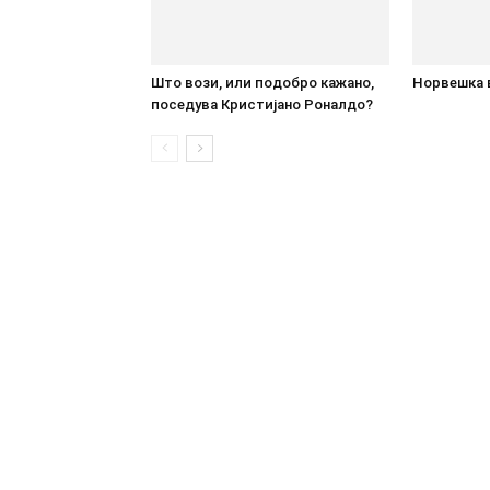
Што вози, или подобро кажано,
Норвешка в
поседува Кристијано Роналдо?