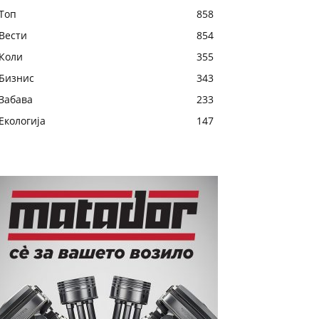
Топ
858
Вести
854
Коли
355
Бизнис
343
Забава
233
Екологија
147