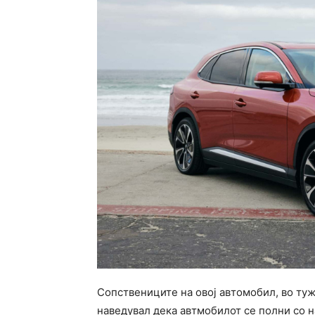
Сопствениците на овој автомобил, во туж
наведувал дека автмобилот се полни со н