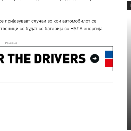
е пријавуваат случаи во кои автомобилот се
твеници се будат со батерија со НУЛА енергија.
Реклама