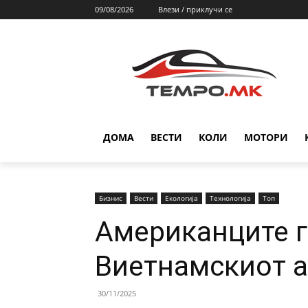
09/08/2026
Влези / приклучи се
ДОМА
ВЕСТИ
КОЛИ
МОТОРИ
Бизнис
Вести
Екологија
Технологија
Топ
Aмериканците г
Виетнамскиот а
30/11/2025