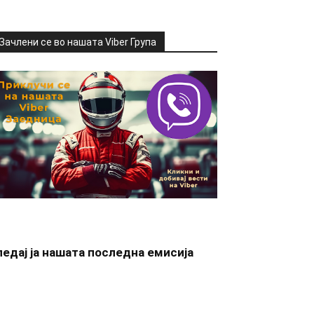
Зачлени се во нашата Viber Група
ледај ја нашата последна емисија