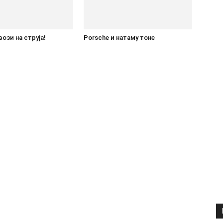
ози на струја!
Porsche и натаму тоне