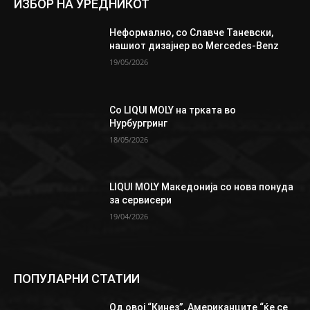
ИЗБОР НА УРЕДНИКОТ
Неформално, со Славче Таневски,
нашиот дизајнер во Mercedes-Benz
19/05/2026
Со LIQUI MOLY на трката во
Нурбургринг
18/05/2026
LIQUI MOLY Македонија со нова понуда
за сервисери
19/04/2026
ПОПУЛАРНИ СТАТИИ
Од овој “Кинез”, Aмериканците “ќе се