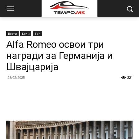
Вести
Коли
Топ
Alfa Romeo освои три
награди за Германија и
Швајцарија
28/02/2025
221