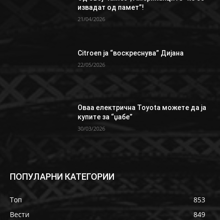
извадат од памет”!
21/04/2026
Citroen ја “воскреснува” Дијана
22/05/2026
Oваа електрична Toyota можете да ја
купите за “џабе”
30/03/2026
ПОПУЛАРНИ КАТЕГОРИИ
Топ
853
Вести
849