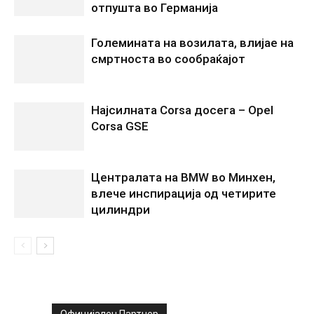
отпушта во Германија
Големината на возилата, влијае на
смртноста во сообраќајот
Најсилната Corsa досега – Opel
Corsa GSE
Централата на BMW во Минхен,
влече инспирација од четирите
цилиндри