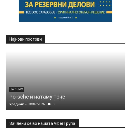
Најнови постови
БИЗНИС
Porsche и натаму тоне
Уредник
-
28/07/2026
0
Зачлени се во нашата Viber Група