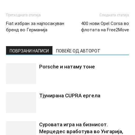
Претходната статија
Следната статија
Fiat избран за најпосакуван
400 нови Opel Corsa во
бренд во Германија
флотата на Free2Move
ПОВРЗАНИ НАПИСИ
ПОВЕЌЕ ОД АВТОРОТ
Porsche и натаму тоне
Tјунирана CUPRA ергела
Суровата игра на бизнисот.
Мерцедес вработува во Унгарија,