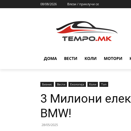
08/08/2026
Влези / приклучи се
ДОМА
ВЕСТИ
КОЛИ
МОТОРИ
Бизнис
Вести
Екологија
Коли
Топ
3 Mилиони елек
BMW!
28/05/2025