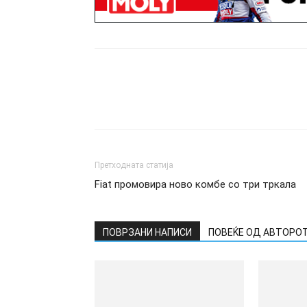
Претходната статија
Fiat промовира ново комбе со три тркала
ПОВРЗАНИ НАПИСИ
ПОВЕЌЕ ОД АВТОРО