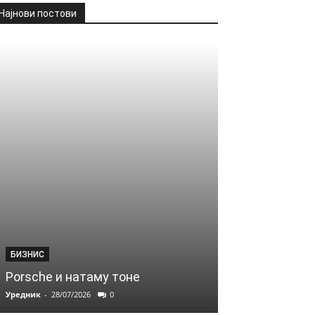
Најнови постови
БИЗНИС
Porsche и натаму тоне
Уредник
-
28/07/2026
0