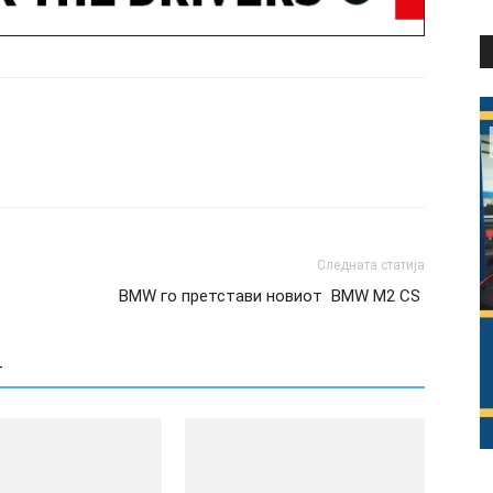
Следната статија
BMW го претстави новиот BMW M2 CS
Т