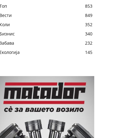
Топ
853
Вести
849
Коли
352
Бизнис
340
Забава
232
Екологија
145