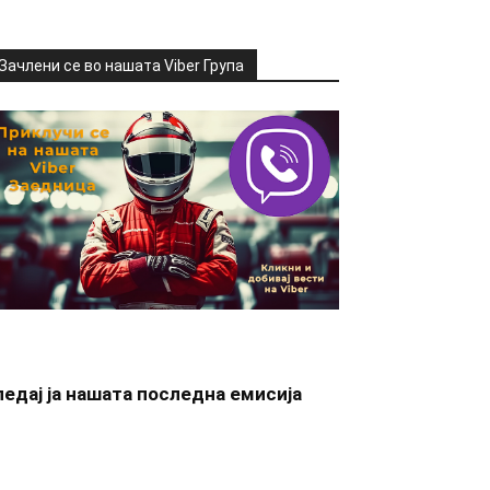
Зачлени се во нашата Viber Група
ледај ја нашата последна емисија