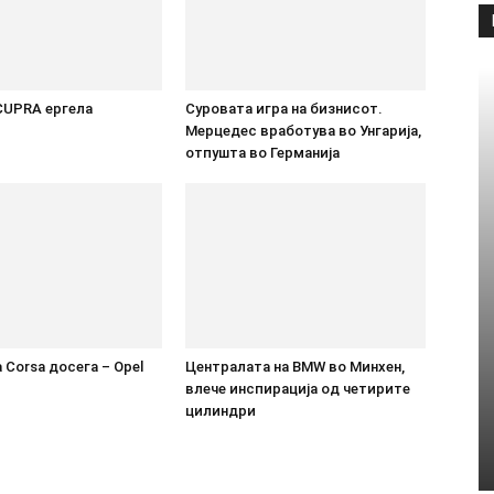
CUPRA ергела
Суровата игра на бизнисот.
Мерцедес вработува во Унгарија,
отпушта во Германија
 Corsa досега – Opel
Централата на BMW во Минхен,
влече инспирација од четирите
цилиндри