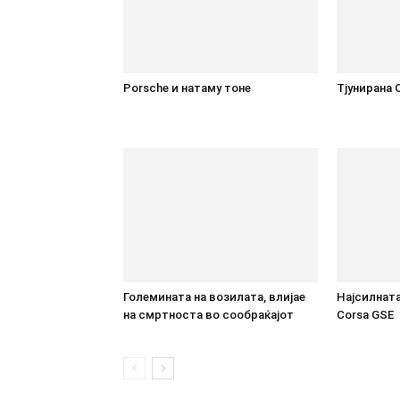
Porsche и натаму тоне
Tјунирана 
Големината на возилата, влијае
Најсилната
на смртноста во сообраќајот
Corsa GSE