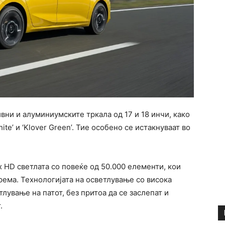
ивни и алуминиумските тркала од 17 и 18 инчи, како
ite’ и ‘Klover Green’. Тие особено се истакнуваат во
x HD светлата со повеќе од 50.000 елементи, кои
рема. Технологијата на осветлување со висока
лување на патот, без притоа да се заслепат и
.