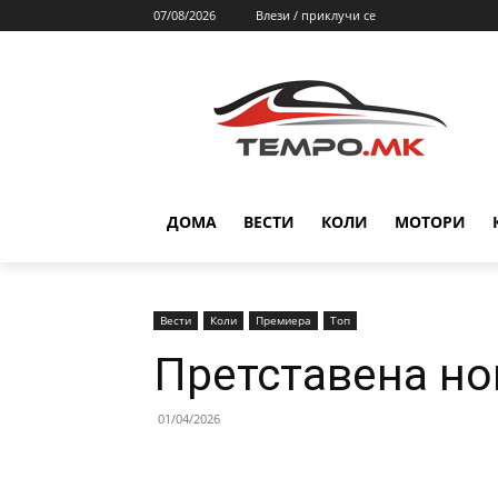
07/08/2026
Влези / приклучи се
ДОМА
ВЕСТИ
КОЛИ
МОТОРИ
Вести
Коли
Премиера
Топ
Претставена но
01/04/2026