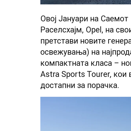
Oвој Јануари на Саемот 
Раселсхајм, Opel, на св
претстави новите генер
освежувања) на најпрод
компактната класа – нов
Astra Sports Tourer, кои
достапни за порачка.