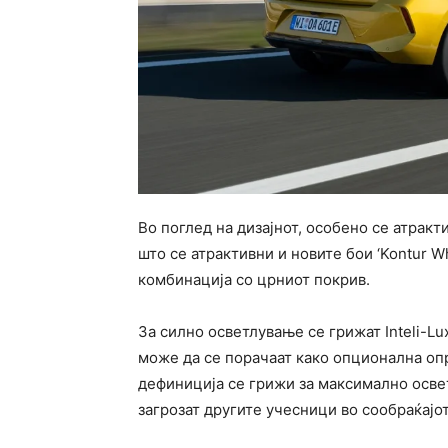
Во поглед на дизајнот, особено се атракт
што се атрактивни и новите бои ‘Kontur Wh
комбинација со црниот покрив.
За силно осветлување се грижат Inteli-Lu
може да се порачаат како опционална оп
дефиниција се грижи за максимално освет
загрозат другите учесници во сообраќајот