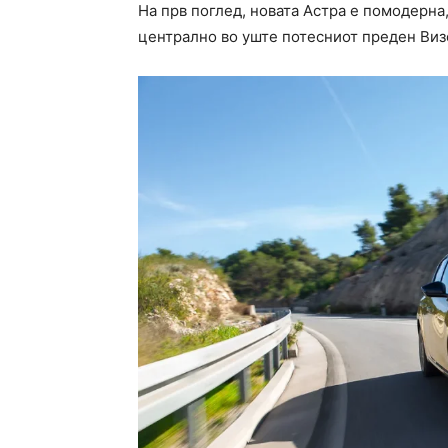
На прв поглед, новата Астра е помодерна
централно во уште потесниот преден Визо