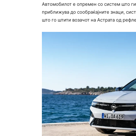
Автомобилот е опремен со систем што ги 
приближува до сообраќајните знаци, сист
што го штити возачот на Астрата од рефле