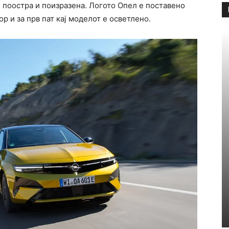
, поостра и поизразена. Логото Опел е поставено
р и за прв пат кај моделот е осветлено.