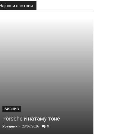
Најнови постови
БИЗНИС
Porsche и натаму тоне
Уредник
-
28/07/2026
0