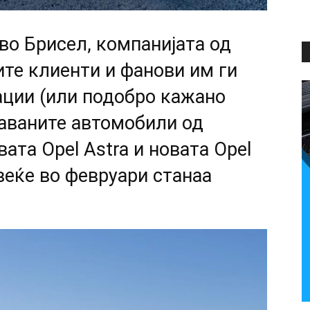
во Брисел, компанијата од
оите клиенти и фанови им ги
ации (или подобро кажано
аваните автомобили од
ата Opel Astra и новата Opel
 веќе во февруари станаа