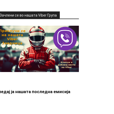
Зачлени се во нашата Viber Група
ледај ја нашата последна емисија