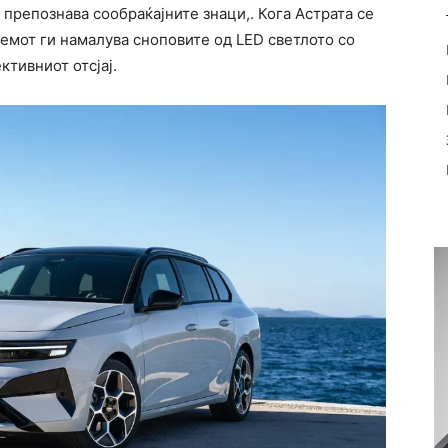
препознава сообраќајните знаци,. Кога Астрата се
емот ги намалува сноповите од LED светлото со
ктивниот отсјај.