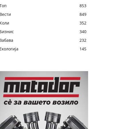
Топ
853
Вести
849
Коли
352
Бизнис
340
Забава
232
Екологија
145