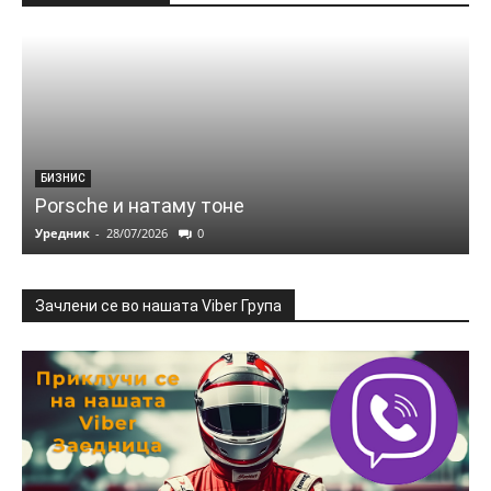
БИЗНИС
Porsche и натаму тоне
Уредник
-
28/07/2026
0
Зачлени се во нашата Viber Група