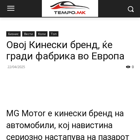
Бизнис
Вести
Коли
Топ
Oвој Кинески бренд, ќе
гради фабрика во Европа
22/04/2025
0
МG Мотor е кинески бренд на
автомобили, кој навистина
сериозно настапува на пазарот