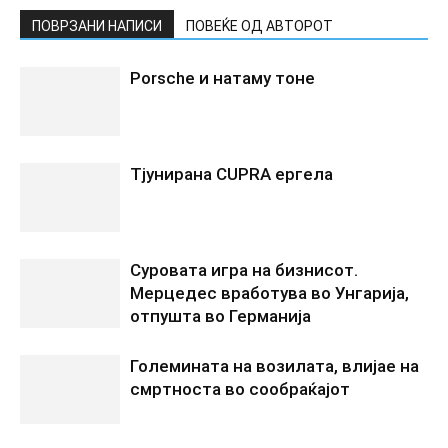
ПОВРЗАНИ НАПИСИ
ПОВЕЌЕ ОД АВТОРОТ
Porsche и натаму тоне
Tјунирана CUPRA ергела
Суровата игра на бизнисот.
Мерцедес вработува во Унгарија,
отпушта во Германија
Големината на возилата, влијае на
смртноста во сообраќајот