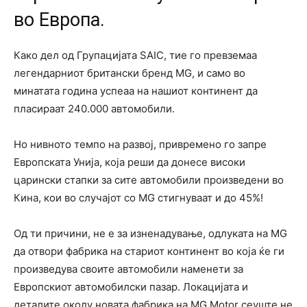
во Европа.
Како дел од Групацијата SAIC, тие го превземаа
легендарниот британски бренд MG, и само во
минатата година успеаа на нашиот континент да
пласираат 240.000 автомобили.
Но нивното темпо на развој, привремено го запре
Европската Унија, која реши да донесе високи
царински стапки за сите автомобили произведени во
Кина, кои во случајот со MG стигнуваат и до 45%!
Од ти причини, не е за изненадување, одлуката на MG
да отвори фабрика на стариот континент во која ќе ги
произведува своите автомобили наменети за
Европскиот автомобилски пазар. Локацијата и
деталите околу новата фабрика на MG Motor сеуште не