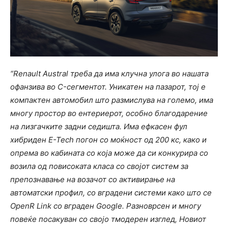
“Renault Austral треба да има клучна улога во нашата
офанзива во C-сегментот. Уникатен на пазарот, тој е
компактен автомобил што размислува на големо, има
многу простор во ентериерот, особно благодарение
на лизгачките задни седишта. Има ефкасен фул
хибриден E-Tech погон со моќност од 200 кс, како и
опрема во кабината со која може да си конкурира со
возила од повисоката класа со својот систем за
препознавање на возачот со активирање на
автоматски профил, со вградени системи како што се
OpenR Link со вграден Google. Разноврсен и многу
повеќе посакуван со својо тмодерен изглед, Новиот