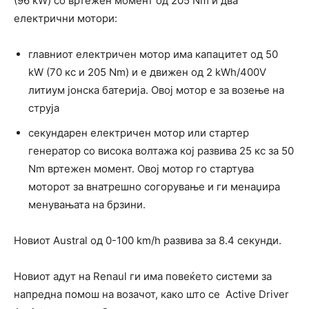
(96 kW) со вртежен момент од 205 Nm и два
електрични мотори:
главниот електричен мотор има капацитет од 50
kW (70 кс и 205 Nm) и е движен од 2 kWh/400V
литиум јонска батерија. Овој мотор е за возење на
струја
секундарен електричен мотор или стартер
генератор со висока волтажа кој развива 25 кс за 50
Nm вртежен момент. Овој мотор го стартува
моторот за внатрешно согорување и ги менаџира
менувањата на брзини.
Новиот Austral oд 0-100 km/h развива за 8.4 секунди.
Новиот адут на Renaul ги има повеќето системи за
напредна помош на возачот, како што се Active Driver