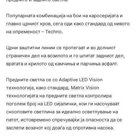
Популарната комбинација на бои на каросеријата и
главно црниот кров, сега оди како стандард од нивото
на опременост – Techno.
Црни заштитни линии се протегаат и во долниот
страничен дел на возилото и го штитат задниот дел,
вратата и крилото од камчиња и парчиња асфалт.
Предните светла се со Adaptive LED Vision
технологија, како стандард. Matrix Vision
технологијата на предните светла контролира
поголем број на LED сијалички, кои ги насочуваат
снооповите светлина за идеално осветлување на
патот, истовремено спречувајќи ја опасноста да се
заслепи возачот кој доаѓа од спротивна насока.