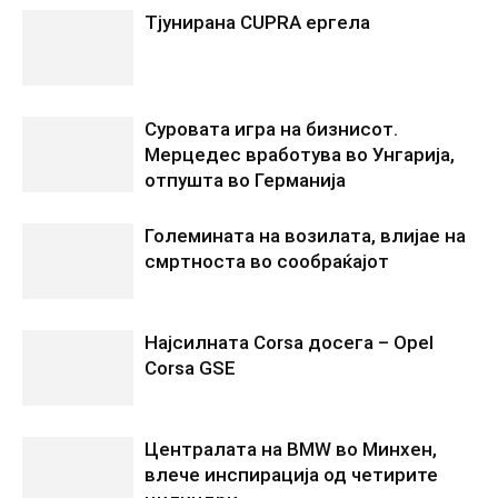
Tјунирана CUPRA ергела
Суровата игра на бизнисот.
Мерцедес вработува во Унгарија,
отпушта во Германија
Големината на возилата, влијае на
смртноста во сообраќајот
Најсилната Corsa досега – Opel
Corsa GSE
Централата на BMW во Минхен,
влече инспирација од четирите