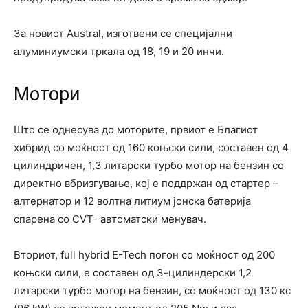
За новиот Аustral, изготвени се специјални
алуминиумски тркала од 18, 19 и 20 инчи.
Мотори
Што се однесува до моторите, првиот е Благиот
хибрид со моќност од 160 коњски сили, составен од 4
цилиндричен, 1,3 литарски турбо мотор на бензин со
директно вбризгување, кој е поддржан од стартер –
алтернатор и 12 волтна литиум јонска батерија
спарена со CVT- автоматски менувач.
Вториот, full hybrid E-Tech погон со моќност од 200
коњски сили, е составен од 3-цилиндерски 1,2
литарски турбо мотор на бензин, со моќност од 130 кс