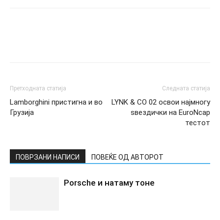
Претходната статија
Следната статија
Lamborghini пристигна и во
LYNK & CO 02 освои најмногу
Грузија
ѕвездички на EuroNcap
тестот
ПОВРЗАНИ НАПИСИ
ПОВЕЌЕ ОД АВТОРОТ
Porsche и натаму тоне