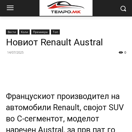
Вести
Коли
Премиера
Топ
Новиот Renault Austral
14/07/2025
0
Францускиот производител на
автомобили Renault, својот SUV
во C-сегментот, моделот
наречен Austral, за прв пат го