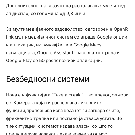
Дополнително, на возачот на располагање му е и хед
ап дисплеј со големина од 9,3 инчи.
За мултимедијалното задоволство, одговорен е OpenR
link мултимедијалниот систем со вграде Google опции
и апликации, вклучувајќи ги и Google Maps
навигацијата, Google Assistant гласовна контрола и
Google Play со 50 расположиви апликации.
Безбедносни системи
Нова е и функцијата “Take a break!” – во превод одмори
се. Камерата која ги распознава ликовните
функции,препознава кога возачот ги затвара очите,
фреквентно трепка или поспано ја отвара устата. Во
тие ситуации, системот издава аларм, со што го
предупредува возачот дека е време за одмор.