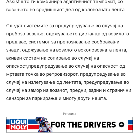
Assist што ги комбинира адаптивниот темпомат, со
возењето во средишниот дел од коловозната лента.
Следат системите за предупредување во случај на
пребрзо возење, одржувањето дистанца од возилото
пред вас, системот за препознавање сообраќајни
знаци, одржување на возилото воколовозната лента,
акивен систем на сопирање во случај на
опасност,предупредување во случај на опасност од
мртвата точка во ретровизорот, предупредување во
случај на излегување од лентата, предупредување во
случај на замор на возачот, предни, задни и странични
сензори за паркирање и многу други нешта.
Реклама