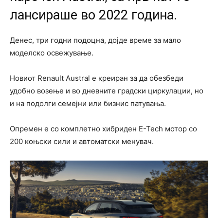
лансираше во 2022 година.
Денес, три годни подоцна, дојде време за мало
моделско освежување.
Новиот Renault Austral е креиран за да обезбеди
удобно возење и во дневните градски циркулации, но
и на подолги семејни или бизнис патувања.
Опремен е со комплетно хибриден E-Tech мотор со
200 коњски сили и автоматски менувач.