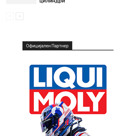
цилиндри
Официјален Партнер