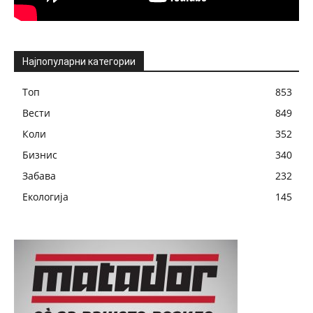
Најпопуларни категории
Топ
853
Вести
849
Коли
352
Бизнис
340
Забава
232
Екологија
145