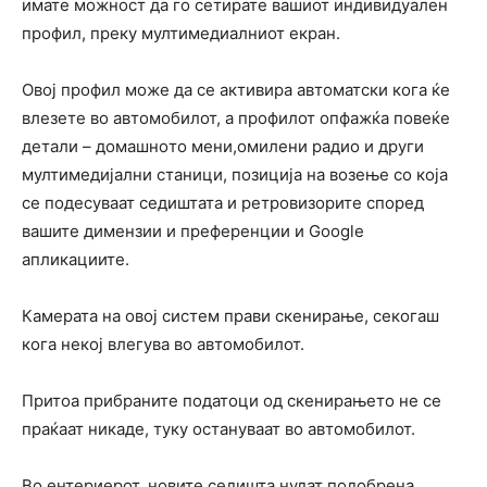
имате можност да го сетирате вашиот индивидуален
профил, преку мултимедиалниот екран.
Овој профил може да се активира автоматски кога ќе
влезете во автомобилот, а профилот опфажќа повеќе
детали – домашнoто мени,омилени радио и други
мултимедијални станици, позиција на возење со која
се подесуваат седиштата и ретровизорите според
вашите димензии и преференции и Google
aпликациите.
Камерата на овој систем прави скенирање, секогаш
кога некој влегува во автомобилот.
Притоа прибраните податоци од скенирањето не се
праќаат никаде, туку остануваат во автомобилот.
Во ентериерот, новите седишта нудат подобрена