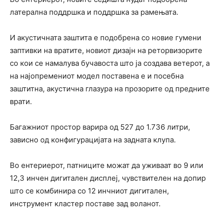
латерална поддршка и поддршка за рамењата.
И акустичната заштита е подобрена со новие гумени
заптивки на вратите, новиот дизајн на реторвизорите
со кои се намалува бучавоста што ја создава ветерот, а
на најопремениот модел поставена е и посебна
заштитна, акустична глазура на прозорите од предните
врати.
Багажниот простор варира од 527 до 1.736 литри,
зависно од конфигурацијата на задната клупа.
Во ентериерот, патниците можат да уживаат во 9 или
12,3 инчен дигитален дисплеј, чувствителен на допир
што се комбинира со 12 инчниот дигитален,
инструмент кластер поставе зад воланот.