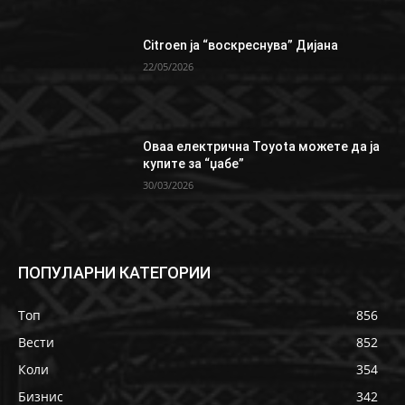
Citroen ја “воскреснува” Дијана
22/05/2026
Oваа електрична Toyota можете да ја
купите за “џабе”
30/03/2026
ПОПУЛАРНИ КАТЕГОРИИ
Топ
856
Вести
852
Коли
354
Бизнис
342