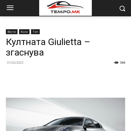
Вести
Коли
Топ
Култната Giuliettа –
згаснува
01/02/2025
344