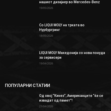
нашиот дизајнер во Mercedes-Benz
19/05/2026
Со LIQUI MOLY на трката во
Нурбургринг
18/05/2026
LIQUI MOLY Македонија со нова понуда
за сервисери
19/04/2026
ПОПУЛАРНИ СТАТИИ
Од овој “Кинез”, Aмериканците “ќе се
извадат од памет”!
21/04/2026