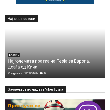
Најнови постови
БИЗНИС
Најголемата пратка на Tesla за Европа,
доаѓа од Кина
Уредник
-
08/08/2026
0
Зачлени се во нашата Viber Група