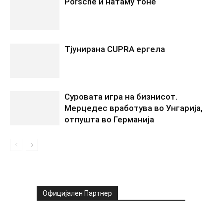
Porsche и натаму тоне
Tјунирана CUPRA ергела
Суровата игра на бизнисот.
Мерцедес вработува во Унгарија,
отпушта во Германија
Официјален Партнер