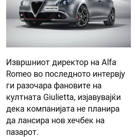
Извршниот директор на Alfa
Romeo во последното интервју
ги разочара фановите на
култната Giuliettа, изјавувајќи
дека компанијата не планира
да лансира нов хечбек на
пазарот.