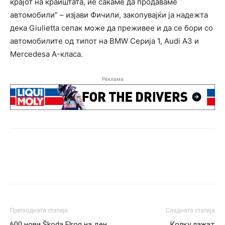
крајот на краиштата, ие сакаме да продаваме
автомобили” – изјави Фичили, закопувајќи ја надежта
дека Giuliettа сепак може да преживее и да се бори со
автомобилите од типот на BMW Серија 1, Audi A3 и
Mercedesa A-класа.
Реклама
Претходната статија
Следната статија
600 нови Škoda Elroq на ден
Колку лажат