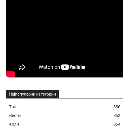
Најпопуларни категории
Топ
856
Вести
852
Коли
354