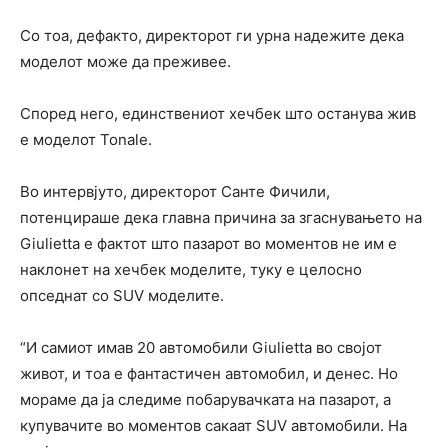
Со тоа, дефакто, директорот ги урна надежите дека
моделот може да преживее.
Според него, единствениот хечбек што останува жив
е моделот Tonale.
Во интервјуто, директорот Санте Фичили,
потенцираше дека главна причина за згаснувањето на
Giuliettа е фактот што пазарот во моментов не им е
наклонет на хечбек моделите, туку е целосно
опседнат со SUV моделите.
“И самиот имав 20 автомобили Giuliettа во својот
живот, и тоа е фантастичен автомобил, и денес. Но
мораме да ја следиме побарувачката на пазарот, а
купувачите во моментов сакаат SUV автомобили. На