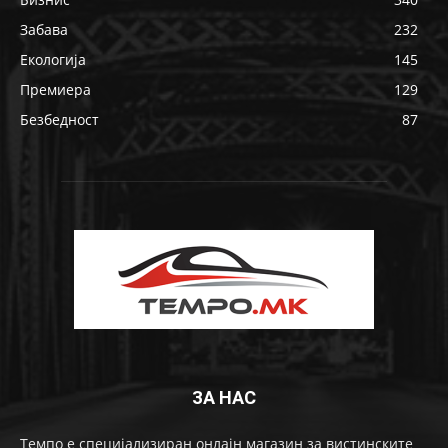
Забава
232
Екологија
145
Премиера
129
Безбедност
87
ЗА НАС
Темпо е специјализиран онлајн магазин за вистинските