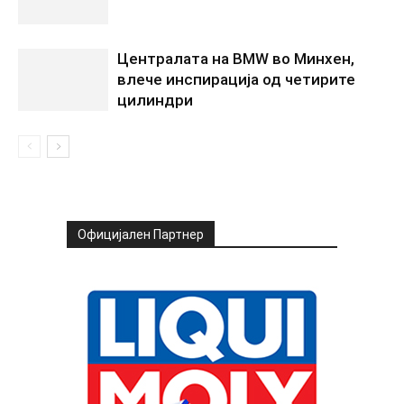
Централата на BMW во Минхен,
влече инспирација од четирите
цилиндри
Официјален Партнер