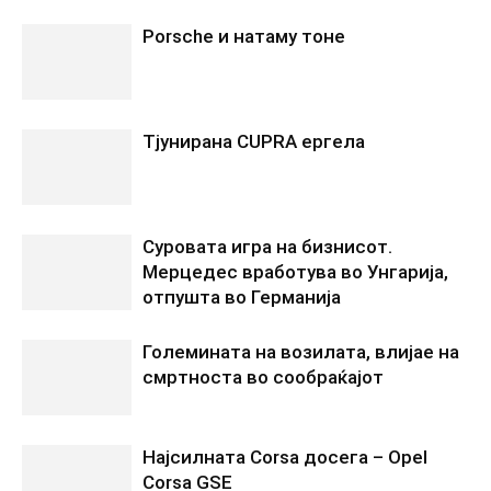
Porsche и натаму тоне
Tјунирана CUPRA ергела
Суровата игра на бизнисот.
Мерцедес вработува во Унгарија,
отпушта во Германија
Големината на возилата, влијае на
смртноста во сообраќајот
Најсилната Corsa досега – Opel
Corsa GSE