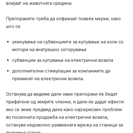
влијаат на животната средина.
Препораките треба да опфажаат повеќе мерки, како
што се
укинување на субвенциите за купување на коли со
мотори на внатрешно согорување
субвенции за купување на електрични возила
дополнителни стимулации за компаниите да
преминат на електрични возила.
Останува да видиме дали овие препораки ќе бидат
прифатени од земјите членки, и дали ќе дадат ефекти
ако се земе предвид дека како најсериозен проблем
во посилната продажба на електрични возила,
останува недоволно развиената мрежа на станици за
полнење струја.