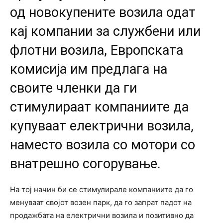
од новокупените возила одат
кај компании за службени или
флотни возила, Европската
комисија им предлага на
своите членки да ги
стимулираат компаниите да
купуваат електрични возила,
наместо возила со мотори со
внатрешно согорување.
На тој начин би се стимулирале компаниите да го
менуваат својот возен парк, да го запрат падот на
продажбата на електрични возила и позитивно да