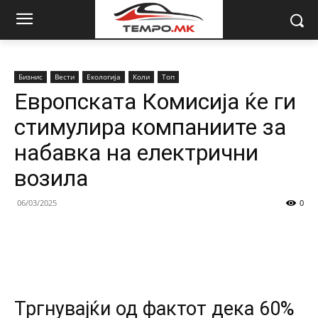
Бизнис
Вести
Екологија
Коли
Топ
Eвропската Комисија ќе ги
стимулира компаниите за
набавка на електрични
возила
06/03/2025
0
Тргнувајќи од фактот дека 60%