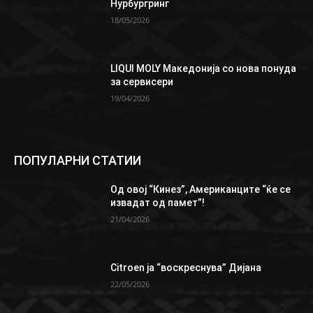
Нурбургринг
18/05/2026
LIQUI MOLY Македонија со нова понуда
за сервисери
19/04/2026
ПОПУЛАРНИ СТАТИИ
Од овој “Кинез”, Aмериканците “ќе се
извадат од памет”!
21/04/2026
Citroen ја “воскреснува” Дијана
22/05/2026