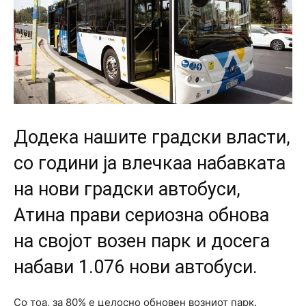
Додека нашите градски власти,
со години ја влечкаа набавката
на нови градски автобуси,
Атина прави сериозна обнова
на својот возен парк и досега
набави 1.076 нови автобуси.
Со тоа, за 80% е целосно обновен возниот парк.