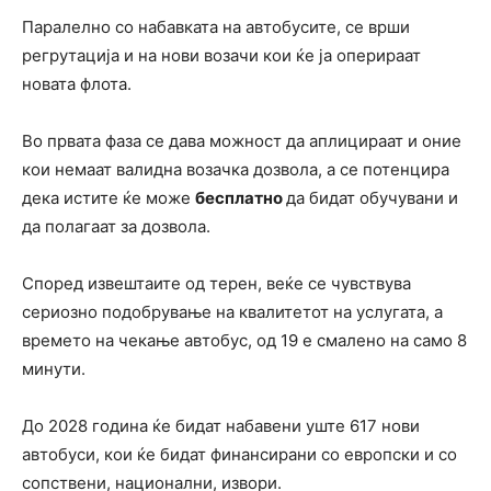
Паралелно со набавката на автобусите, се врши
регрутација и на нови возачи кои ќе ја оперираат
новата флота.
Во првата фаза се дава можност да аплицираат и оние
кои немаат валидна возачка дозвола, а се потенцира
дека истите ќе може
бесплатно
да бидат обучувани и
да полагаат за дозвола.
Според извештаите од терен, веќе се чувствува
сериозно подобрување на квалитетот на услугата, а
времето на чекање автобус, од 19 е смалено на само 8
минути.
До 2028 година ќе бидат набавени уште 617 нови
автобуси, кои ќе бидат финансирани со европски и со
сопствени, национални, извори.