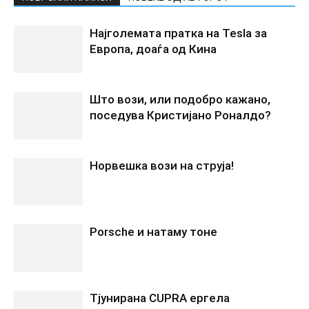
Најголемата пратка на Tesla за
Европа, доаѓа од Кина
Што вози, или подобро кажано,
поседува Кристијано Роналдо?
Норвешка вози на струја!
Porsche и натаму тоне
Tјунирана CUPRA ергела