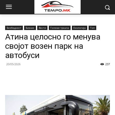
Безбедност
Бизнис
Вести
Големи тркала
Екологија
Топ
Атина целосно го менува
својот возен парк на
автобуси
20/05/2026
237