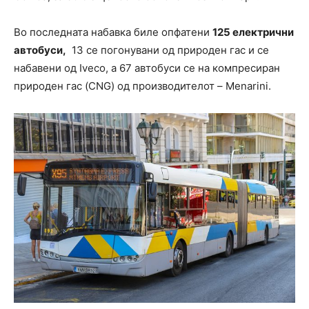
Во последната набавка биле опфатени
125 електрични
автобуси,
13 се погонувани од природен гас и се
набавени од Iveco, а 67 автобуси се на компресиран
природен гас (CNG) од производителот – Menarini.