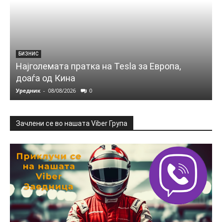
БИЗНИС
Најголемата пратка на Tesla за Европа,
доаѓа од Кина
Уредник
-
08/08/2026
0
Зачлени се во нашата Viber Група