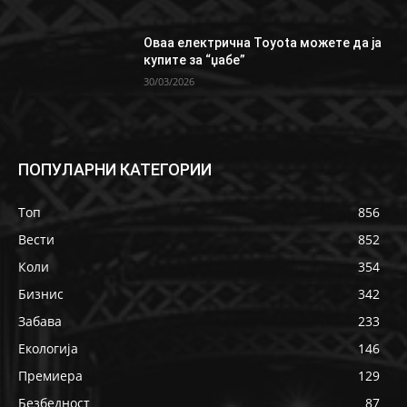
Oваа електрична Toyota можете да ја
купите за “џабе”
30/03/2026
ПОПУЛАРНИ КАТЕГОРИИ
Топ
856
Вести
852
Коли
354
Бизнис
342
Забава
233
Екологија
146
Премиера
129
Безбедност
87