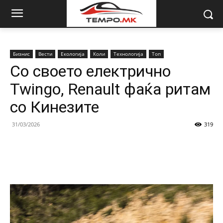
Бизнис
Вести
Екологија
Коли
Технологија
Топ
Со своето електрично
Twingo, Renault фаќа ритам
со Кинезите
31/03/2026
319