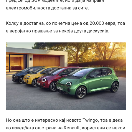
пред се’ од SUV моделите, но и да ја направи
електромобилноста достапна за сите.
Колку е достапна, со почетна цена од 20.000 евра, тоа
е веројатно прашање за некоја друга дискусија.
Но она што е интересно кај новото Twingo, тоа е дека
во изведбата од страна на Renault, користени се некои