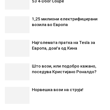
53 4‑Door Coupé
1,25 милиони електрифицирани
возила во Европа
Најголемата пратка на Tesla за
Европа, доаѓа од Кина
Што вози, или подобро кажано,
поседува Кристијано Роналдо?
Норвешка вози на струја!