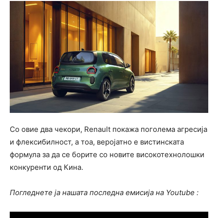
Со овие два чекори, Renault покажа поголема агресија
и флексибилност, а тоа, веројатно е вистинската
формула за да се борите со новите високотехнолошки
конкуренти од Кина.
Погледнете ја нашата последна емисија на Youtube :