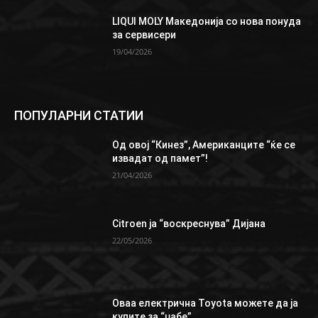
LIQUI MOLY Македонија со нова понуда
за сервисери
19/04/2026
ПОПУЛАРНИ СТАТИИ
Од овој “Кинез”, Aмериканците “ќе се
извадат од памет”!
21/04/2026
Citroen ја “воскреснува” Дијана
22/05/2026
Oваа електрична Toyota можете да ја
купите за “џабе”