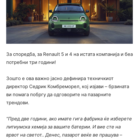
За споредба, за Renault 5 и 4 на истата компанија и беа
потребни три години!
Зошто е ова важно јасно дефинира техничкиот
директор Седрик Комбреморел, кој изјави – брзината
ви помага побргу да одговорите на пазарните
трендови.
“Пред две години, ако имате гига фабрика ќе изберете
литиумска хемија за вашите батерии. И вие сте на
врвот на светот.. Денес, пазарот веќе ве прашува –