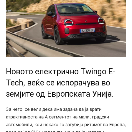
Новото електрично Twingo E-
Tech, веќе се испорачува во
земјите од Европската Унија.
За него, се вели дека има задача да ја врати
атрактивноста на А сегментот на мали, градски
автомобили, кои некако го загубија ритамот во Европа,