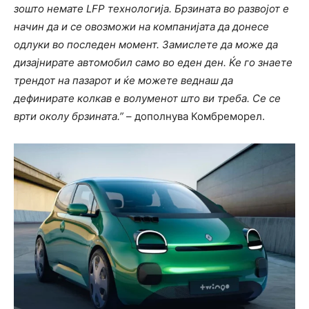
зошто немате LFP технологија. Брзината во развојот е
начин да и се овозможи на компанијата да донесе
одлуки во последен момент. Замислете да може да
дизајнирате автомобил само во еден ден. Ќе го знаете
трендот на пазарот и ќе можете веднаш да
дефинирате колкав е волуменот што ви треба. Се се
врти околу брзината.”
– дополнува Комбреморел.