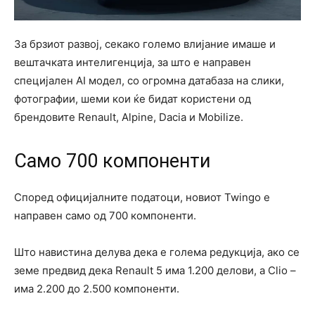
За брзиот развој, секако големо влијание имаше и
вештачката интелигенција, за што е направен
специјален AI модел, со огромна датабаза на слики,
фотографии, шеми кои ќе бидат користени од
брендовите Renault, Alpine, Dacia и Mobilize.
Само 700 компоненти
Според официјалните податоци, новиот Twingo е
направен само од 700 компоненти.
Што навистина делува дека е голема редукција, ако се
земе предвид дека Renault 5 има 1.200 делови, а Clio –
има 2.200 до 2.500 компоненти.