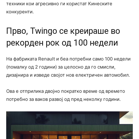
техники кои агресивно ги користат Кинеските
конкуренти.
Прво, Twingo се креираше во
рекорден рок од 100 недели
На фабриката Renault и беа потребни само 100 недели
(помалку од 2 години) за целосно да го смисли,
дизајнира и изведе својот нов електричен автомобил.
Ова е отприлика двојно пократко време од времето
потребно за ваков развој од пред неколку години.