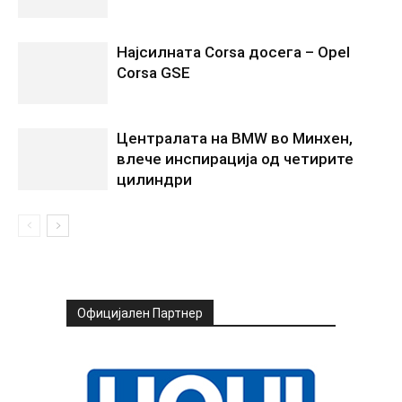
Најсилната Corsa досега – Opel
Corsa GSE
Централата на BMW во Минхен,
влече инспирација од четирите
цилиндри
Официјален Партнер