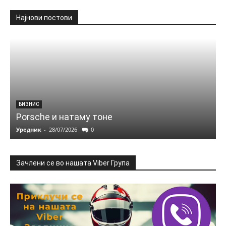
Најнови постови
БИЗНИС
Porsche и натаму тоне
Уредник
-
28/07/2026
0
Зачлени се во нашата Viber Група