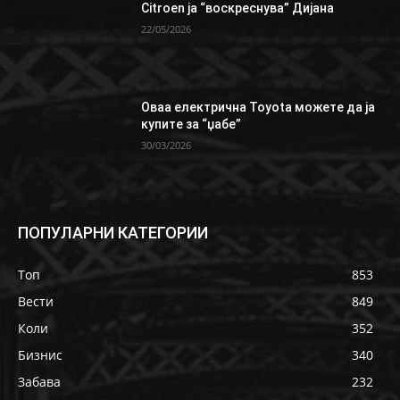
Citroen ја “воскреснува” Дијана
22/05/2026
Oваа електрична Toyota можете да ја
купите за “џабе”
30/03/2026
ПОПУЛАРНИ КАТЕГОРИИ
Топ
853
Вести
849
Коли
352
Бизнис
340
Забава
232