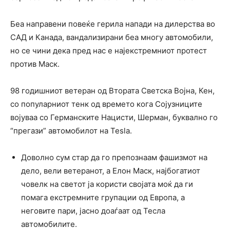
Беа направени повеќе герила напади на дилерства во
САД и Канада, вандализирани беа многу автомобили,
но се чини дека пред нас е најекстремниот протест
против Маск.
98 годишниот ветеран од Втората Светска Војна, Кен,
со популарниот тенк од времето кога Сојузниците
војуваа со Германските Нацисти, Шерман, буквално го
“прегази” aвтомобилот на Tesla.
Доволно сум стар да го препознаам фашизмот на
дело, вели ветеранот, а Елон Маск, најбогатиот
човелк на светот ја користи својата моќ да ги
помага екстремните групации од Европа, а
неговите пари, јасно доаѓаат од Тесла
автомобилите.