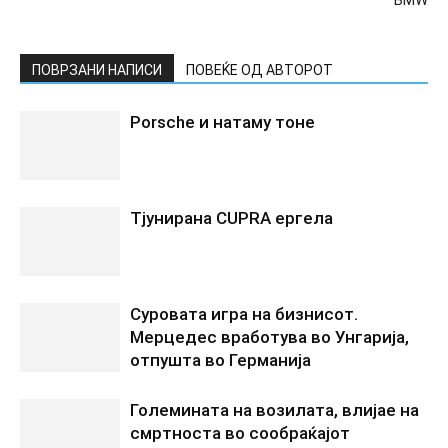
BMW
ПОВРЗАНИ НАПИСИ
ПОВЕЌЕ ОД АВТОРОТ
Porsche и натаму тоне
Tјунирана CUPRA ергела
Суровата игра на бизнисот.
Мерцедес вработува во Унгарија,
отпушта во Германија
Големината на возилата, влијае на
смртноста во сообраќајот