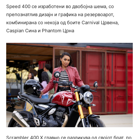
Speed 400 се изработени во двобојна шема, со
препознатлив дизајн и графика на резервоарот,
комбинирана со некоја од боите Carnival Црвена,
Caspian Сина и Phantom Црна
Scrambler 400 X главно се разликува од својот брат, по