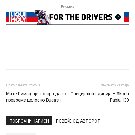
Реклама
Претходната статија
Следната статија
Мате Римац преговара да го
Специјална едиција – Skoda
превземе целосно Bugatti
Fabia 130
ПОВРЗАНИ НАПИСИ
ПОВЕЌЕ ОД АВТОРОТ