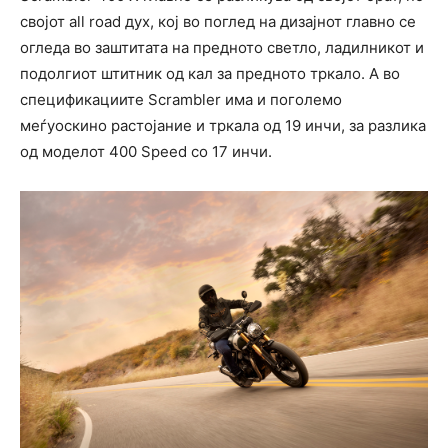
својот all road дух, кој во поглед на дизајнот главно се
огледа во заштитата на предното светло, ладилникот и
подолгиот штитник од кал за предното тркало. А во
спецификациите Scrambler има и поголемо
меѓуоскино растојание и тркала од 19 инчи, за разлика
од моделот 400 Speed со 17 инчи.