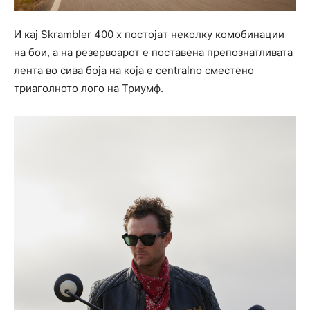
И кај Skrambler 400 x постојaт неколку комобинации
на бои, а на резервоарот е поставена препознатливата
лента во сива боја на која е centralno сместено
триаголното лого на Триумф.