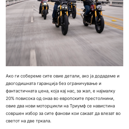
Ако ги собереме сите овие детали, ако ја додадеме и
двогодишната гаранција без ограничување и
фантастичната цена, која кај нас, за жал, е најмалку
20% повисока од онаа во европските престолнини,
овие два нови моторцикли на Триумф се навистина
совршен избор за сите фанови кои сакаат да влезат во
светот на две тркала.