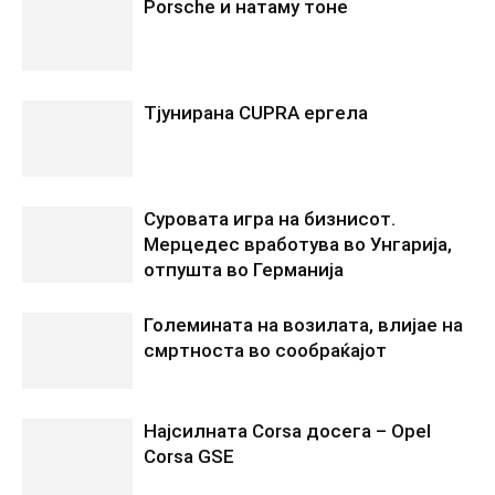
Porsche и натаму тоне
Tјунирана CUPRA ергела
Суровата игра на бизнисот.
Мерцедес вработува во Унгарија,
отпушта во Германија
Големината на возилата, влијае на
смртноста во сообраќајот
Најсилната Corsa досега – Opel
Corsa GSE