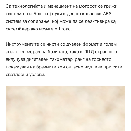
За технологијата и менаџмент на моторот се грижи
системот на Бош, кој нуди и двојно каналски АBS
систем за сопирање кој може да се деактивира кај
скремблер ако возите off road.
Инструментите се чисти со дуален формат и голем
аналоген мерач на брзината, како и ЛЦД екран што
вклучува дигитален тахометар, ранг на горивото,
покажувач на брзините кои се јасно видливи при сите
светлосни услови.