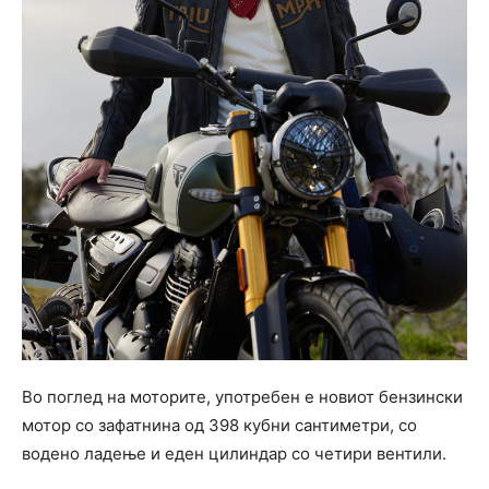
Во поглед на моторите, употребен е новиот бензински
мотор со зафатнина од 398 кубни сантиметри, со
водено ладење и еден цилиндар со четири вентили.