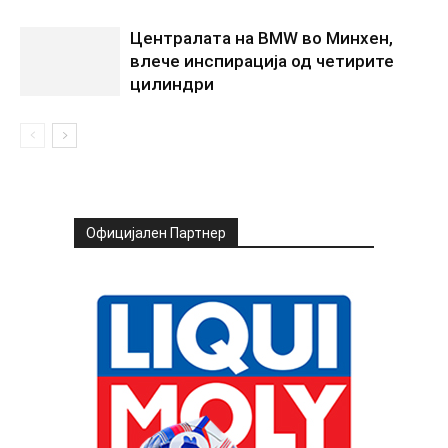
Централата на BMW во Минхен,
влече инспирација од четирите
цилиндри
Официјален Партнер