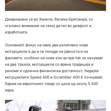
Дизајнирани се во Хинкли, Велика Британија, со
огромно внимание на секој детал во дизајнот и
изработката.
Основниот фокус на овие два релативно нови
моторцикли е да и се понуди на јавноста и на
фановите, особено на оние кои за прв пат се качуваат
на две тркала, моторцикли со врвна традиција и
реноме и одлична финансиска достапност, бидејќи
мотрциклите Speed 400 и Scrambler 400 X почнуваат,
барем на европскиот пазар со цена од околу 5.500
евра.