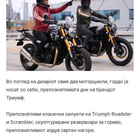
Во поглед на дизајнот овие два моторцикли, гордо ја
носат со себе, препознатливата днк на брендот
Триумф.
Препознатливи класични силуети на Triumph Roadster
и Scrambler, скулптурирани резервоари за гориво,
препознатливиот издув свртен нагоре.