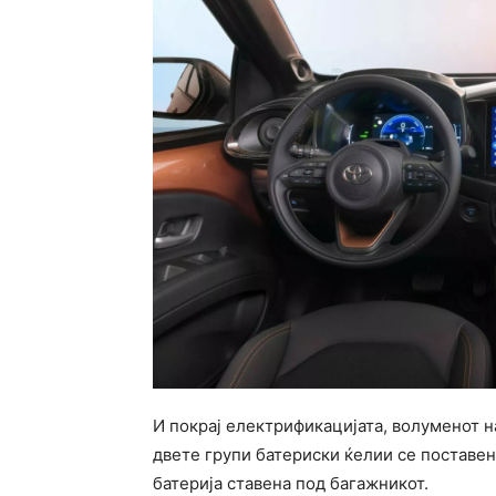
И покрај електрификацијата, волуменот н
двете групи батериски ќелии се поставе
батерија ставена под багажникот.