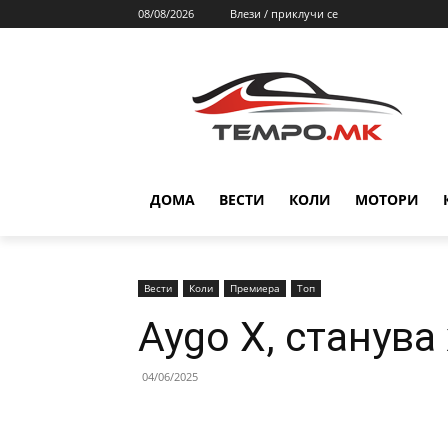
08/08/2026
Влези / приклучи се
ДОМА
ВЕСТИ
КОЛИ
МОТОРИ
Вести
Коли
Премиера
Топ
Aygo X, станува
04/06/2025