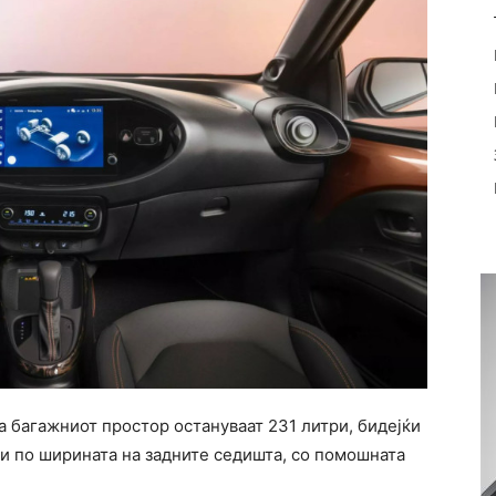
а багажниот простор остануваат 231 литри, бидејќи
ни по ширината на задните седишта, со помошната