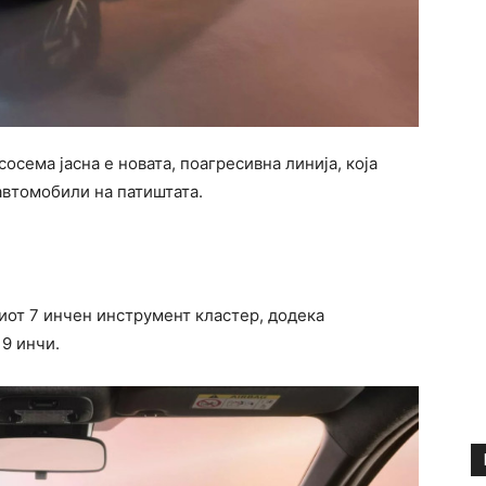
сосема јасна е новата, поагресивна линија, која
 автомобили на патиштата.
виот 7 инчен инструмент кластер, додека
9 инчи.