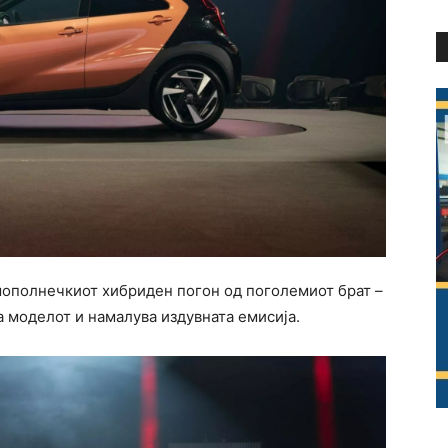
мополнечкиот хибриден погон од поголемиот брат –
а моделот и намалува издувната емисија.