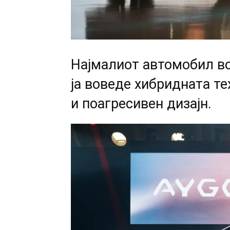
Најмалиот автомобил во
ja воведе хибридната те
и поагресивен дизајн.