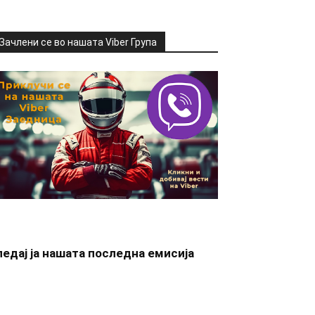
Зачлени се во нашата Viber Група
ледај ја нашата последна емисија