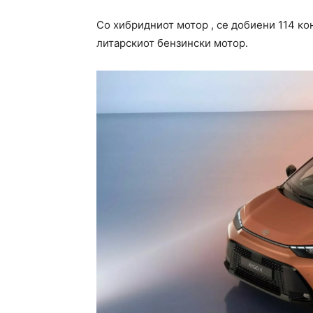
Со хибридниот мотор , се добиени 114 ко
литарскиот бензински мотор.