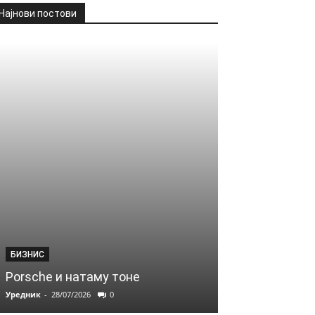
Најнови постови
БИЗНИС
Porsche и натаму тоне
Уредник
-
28/07/2026
0