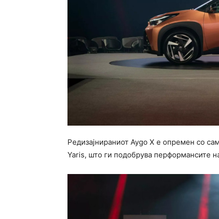
Редизајнираниот Aygo X е опремен со са
Yaris, што ги подобрува перформансите н