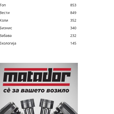
Топ
853
Вести
849
Коли
352
Бизнис
340
Забава
232
Екологија
145