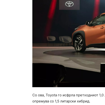
Со ова, Toyota го исфрла претходниот 1,
опремува со 1,5 литарски хибрид.