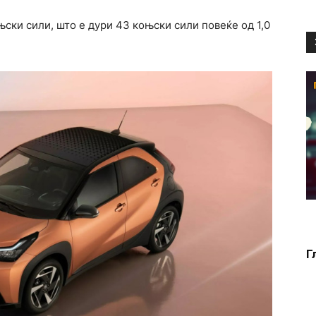
њски сили, што е дури 43 коњски сили повеќе од 1,0
Г