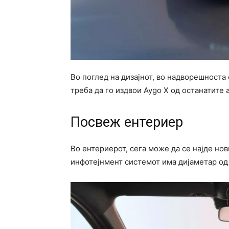
Во поглед на дизајнот, во надворешноста 
треба да го издвои Aygo X од останатите
Посвеж ентериер
Во ентериерот, сега може да се најде но
инфотејнмент системот има дијаметар од 