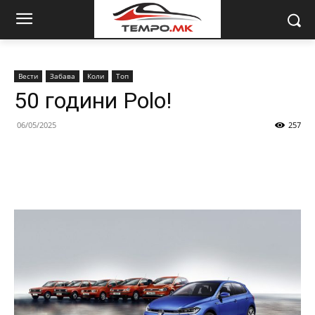
Вести
Забава
Коли
Топ
50 години Polo!
06/05/2025
257