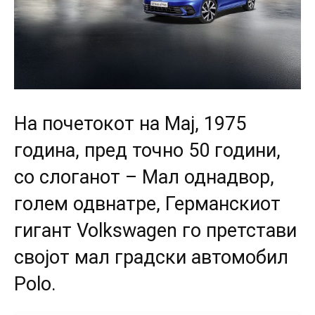
На почетокот на Мај, 1975
година, пред точно 50 години,
со слоганот – Maл однадвор,
голем одвнатре, Германскиот
гигант Volkswagen го претстави
својот мал градски автомобил
Polo.