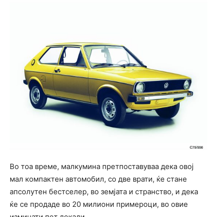
Во тоа време, малкумина претпоставуваа дека овој
мал компактен автомобил, со две врати, ќе стане
апсолутен бестселер, во земјата и странство, и дека
ќе се продаде во 20 милиони примероци, во овие
изминати пет декади.