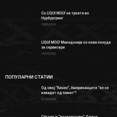
Со LIQUI MOLY на трката во
Нурбургринг
18/05/2026
LIQUI MOLY Македонија со нова понуда
за сервисери
19/04/2026
ПОПУЛАРНИ СТАТИИ
Од овој “Кинез”, Aмериканците “ќе се
извадат од памет”!
21/04/2026
Citroen ја “воскреснува” Дијана