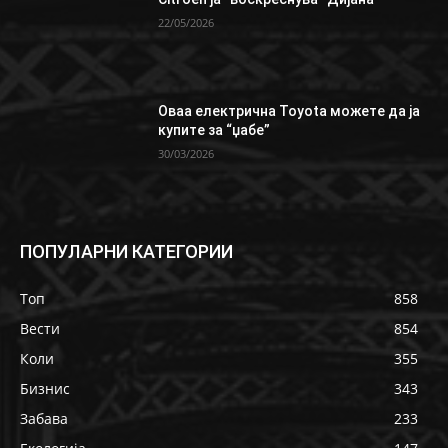
22/05/2026
Oваа електрична Toyota можете да ја
купите за “џабе”
30/03/2026
ПОПУЛАРНИ КАТЕГОРИИ
Топ
858
Вести
854
Коли
355
Бизнис
343
Забава
233