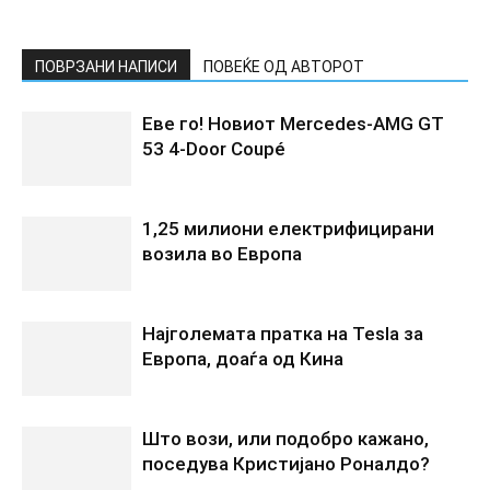
ПОВРЗАНИ НАПИСИ
ПОВЕЌЕ ОД АВТОРОТ
Еве го! Новиот Mercedes‑AMG GT
53 4‑Door Coupé
1,25 милиони електрифицирани
возила во Европа
Најголемата пратка на Tesla за
Европа, доаѓа од Кина
Што вози, или подобро кажано,
поседува Кристијано Роналдо?