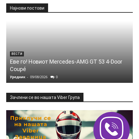
Најнови постови
ВЕСТИ
Еве го! Новиот Mercedes‑AMG GT 53 4‑Door
Coupé
Уредник
-
09/08/2026
0
Зачлени се во нашата Viber Група