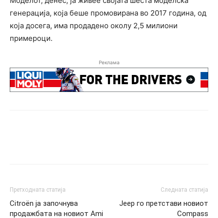
Моделот, денес, ја живее својата шеста моделска
генерација, која беше промовирана во 2017 година, од
која досега, има продадено околу 2,5 милиони
примероци.
Реклама
Претходната статија
Следната статија
Citroën ја започнува
Jeep го претстави новиот
продажбата на новиот Ami
Compass