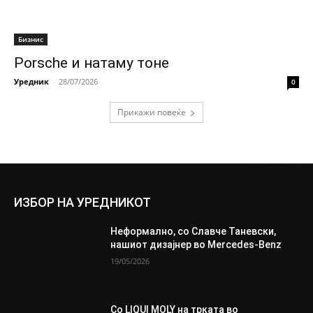
Бизнис
Porsche и натаму тоне
Уредник
-
28/07/2026
0
Прикажи повеќе
ИЗБОР НА УРЕДНИКОТ
Неформално, со Славче Таневски,
нашиот дизајнер во Mercedes-Benz
19/05/2026
Со LIQUI MOLY на трката во