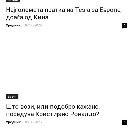
Најголемата пратка на Tesla за Европа,
доаѓа од Кина
Уредник
-
08/08/2026
0
Вести
Што вози, или подобро кажано,
поседува Кристијано Роналдо?
Уредник
-
08/08/2026
0