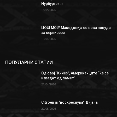
Нурбургринг
18/05/2026
LIQUI MOLY Македонија со нова понуда
за сервисери
19/04/2026
ПОПУЛАРНИ СТАТИИ
Од овој “Кинез”, Aмериканците “ќе се
извадат од памет”!
21/04/2026
Citroen ја “воскреснува” Дијана
22/05/2026