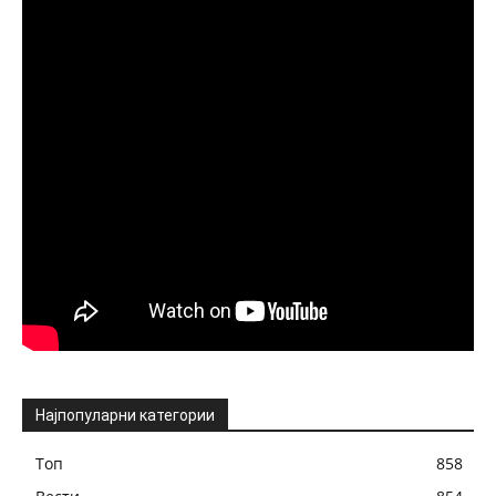
Најпопуларни категории
Топ
858