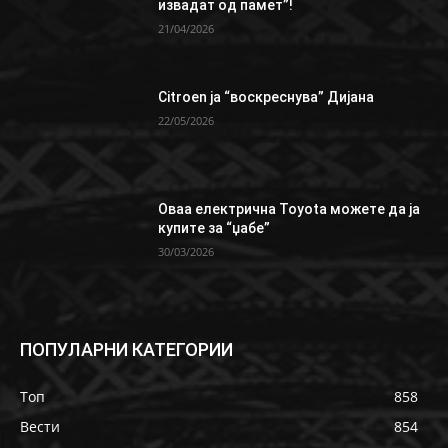
извадат од памет”!
21/04/2026
Citroen ја “воскреснува” Дијана
22/05/2026
Oваа електрична Toyota можете да ја
купите за “џабе”
30/03/2026
ПОПУЛАРНИ КАТЕГОРИИ
Топ
858
Вести
854