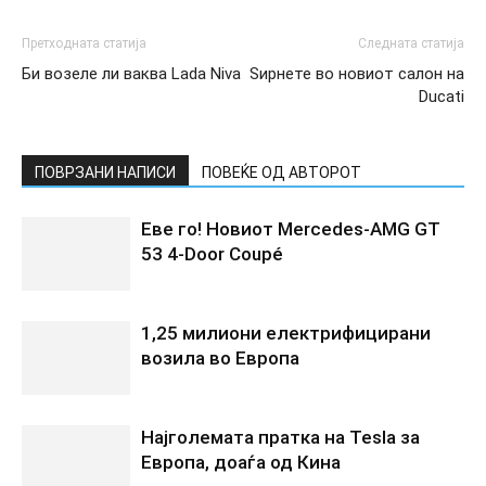
Претходната статија
Следната статија
Би возеле ли ваква Lada Niva
Ѕирнете во новиот салон на
Ducati
ПОВРЗАНИ НАПИСИ
ПОВЕЌЕ ОД АВТОРОТ
Еве го! Новиот Mercedes‑AMG GT
53 4‑Door Coupé
1,25 милиони електрифицирани
возила во Европа
Најголемата пратка на Tesla за
Европа, доаѓа од Кина