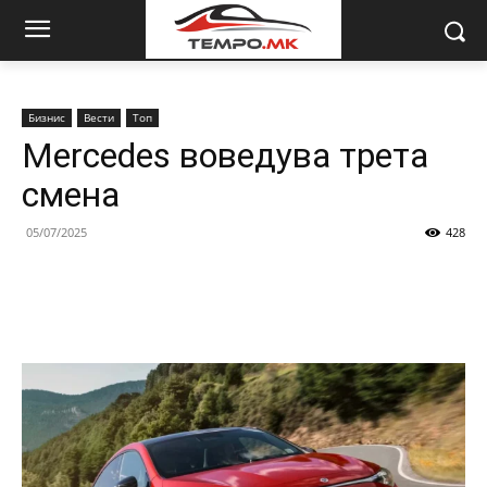
Бизнис
Вести
Топ
Mercedes воведува трета
смена
05/07/2025
428