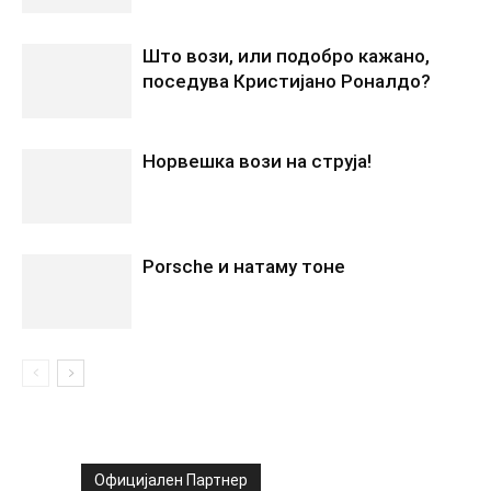
Што вози, или подобро кажано,
поседува Кристијано Роналдо?
Норвешка вози на струја!
Porsche и натаму тоне
Официјален Партнер