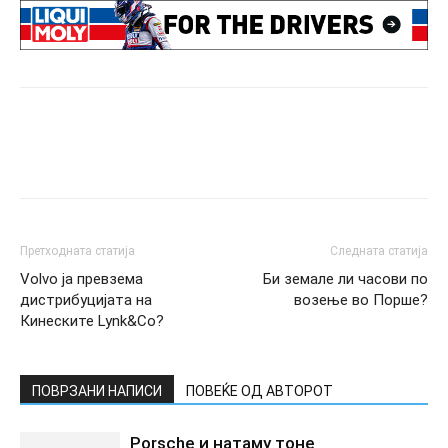
Претходната статија
Следната статија
Volvo ја превзема
Би земале ли часови по
дистрибуцијата на
возење во Порше?
Кинеските Lynk&Co?
ПОВРЗАНИ НАПИСИ
ПОВЕЌЕ ОД АВТОРОТ
Porsche и натаму тоне