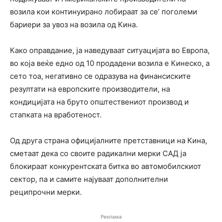
возила кои континуирано лобираат за се’ поголеми
бариери за увоз на возила од Кина.
Како оправдание, ја наведуваат ситуацијата во Европа,
во која веќе едно од 10 продадени возила е Кинеско, а
сето тоа, негативно се одразува на финансиските
резултати на европските производители, на
кондицијата на бруто општествениот производ и
стапката на вработеност.
Од друга страна официјалните претставници на Кина,
сметаат дека со своите радикални мерки САД ја
блокираат конкурентската битка во автомобилскиот
сектор, па и самите најуваат дополнителни
реципрочни мерки.
Реклама