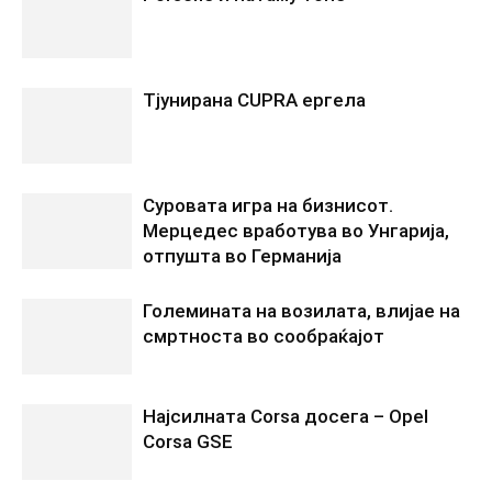
Tјунирана CUPRA ергела
Суровата игра на бизнисот.
Мерцедес вработува во Унгарија,
отпушта во Германија
Големината на возилата, влијае на
смртноста во сообраќајот
Најсилната Corsa досега – Opel
Corsa GSE