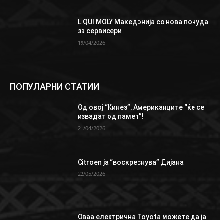
LIQUI MOLY Македонија со нова понуда
за сервисери
19/04/2026
ПОПУЛАРНИ СТАТИИ
Од овој “Кинез”, Aмериканците “ќе се
извадат од памет”!
21/04/2026
Citroen ја “воскреснува” Дијана
22/05/2026
Oваа електрична Toyota можете да ја