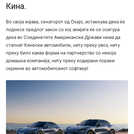
Кина.
Во своја изјава, сенаторот од Охајо, истакнува дека ќе
поднесе предлог закон со кој земјата ќе се осигура
дека во Соединетите Американски Држави нема да
стапнат Кинески автомобили, ниту преку увоз, ниту
преку било каква форма на партнерство со некоја
домашна компанија, ниту преку кодирани пораки
скриени во автомобилскиот софтвер!