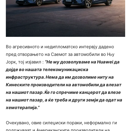
Во агресивното и недипломатско интервју дадено
пред отворањето на Саемот за автомобили во Њу
Јорк, тој изјавил :
“Не му дозволуваме на Huawei да
дојде во нашата телекомуникациска
инфраструктура. Нема да им дозволиме ниту на
Кинеските производители на автомобили да влезат
на нашиот пазар. Ќе го спречиме канцерот да влезе
на нашиот пазар, а ќе треба и други земји да одат на
хемотерапија.”
Очекувано, овие силеџиски пораки, неформално ги
подржуваат и Американските производители на