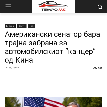
Бизнис
Вести
Топ
Aмерикански сенатор бара
трајна забрана за
автомобилскиот “канцер”
од Кина
01/04/2026
282