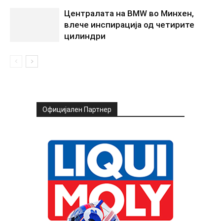
Централата на BMW во Минхен,
влече инспирација од четирите
цилиндри
Официјален Партнер