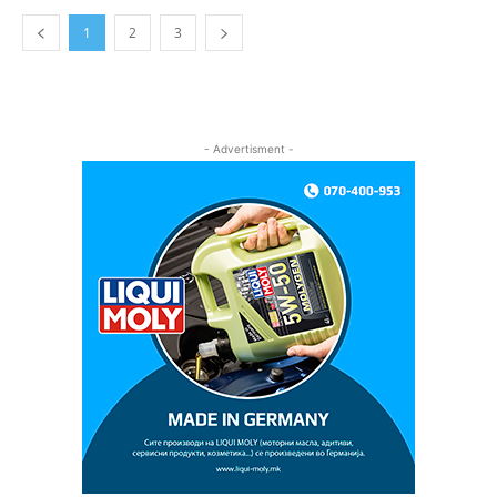
1
2
3
- Advertisment -