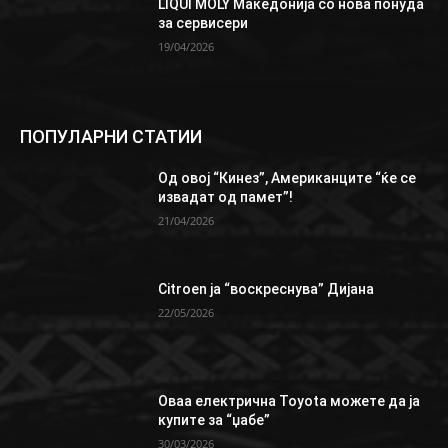
LIQUI MOLY Македонија со нова понуда
за сервисери
19/04/2026
ПОПУЛАРНИ СТАТИИ
Од овој “Кинез”, Aмериканците “ќе се
извадат од памет”!
21/04/2026
Citroen ја “воскреснува” Дијана
22/05/2026
Oваа електрична Toyota можете да ја
купите за “џабе”
30/03/2026