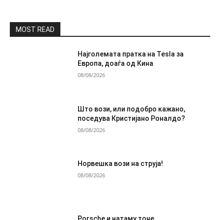
MOST READ
Најголемата пратка на Tesla за
Европа, доаѓа од Кина
08/08/2026
Што вози, или подобро кажано,
поседува Кристијано Роналдо?
08/08/2026
Норвешка вози на струја!
08/08/2026
Porsche и натаму тоне